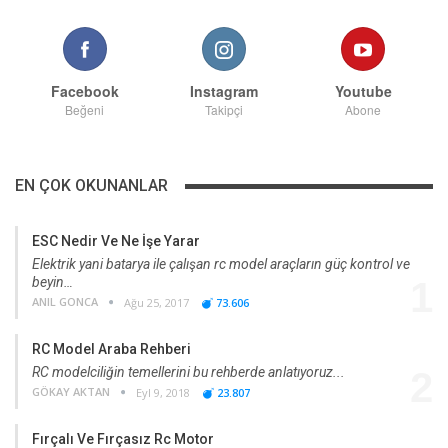
Facebook
Instagram
Youtube
Beğeni
Takipçi
Abone
EN ÇOK OKUNANLAR
ESC Nedir Ve Ne İşe Yarar
Elektrik yani batarya ile çalışan rc model araçların güç kontrol ve
beyin…
1
ANIL GONCA
Ağu 25, 2017
73.606
RC Model Araba Rehberi
RC modelciliğin temellerini bu rehberde anlatıyoruz...
2
GÖKAY AKTAN
Eyl 9, 2018
23.807
Fırçalı Ve Fırçasız Rc Motor