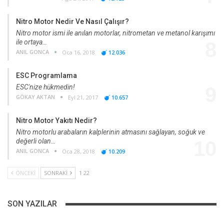
Nitro Motor Nedir Ve Nasıl Çalışır?
Nitro motor ismi ile anılan motorlar, nitrometan ve metanol karışımı
ile ortaya…
8
ANIL GONCA
Oca 16, 2018
12.036
ESC Programlama
ESC'nize hükmedin!
9
GÖKAY AKTAN
Eyl 21, 2017
10.657
Nitro Motor Yakıtı Nedir?
Nitro motorlu arabaların kalplerinin atmasını sağlayan, soğuk ve
değerli olan…
10
ANIL GONCA
Oca 28, 2018
10.209
ÖNCEKI
SONRAKI
1 22
SON YAZILAR