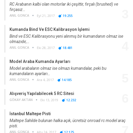
RC Arabanın kalbi olan motorlar iki çeşittir, fırçalı (brushed) ve
fırçasız…
3
ANIL GONCA
Eyl 21, 2017
19.255
Kumanda Bind Ve ESC Kalibrasyon İşlemi
Bind ve ESC Kalibrasyonu yeni alınmış bir kumandanın olmaz ise
olmazıdır,…
4
ANIL GONCA
Eki 28, 2017
18.481
Model Araba Kumanda Ayarları
Model arabaların olmaz ise olmazı kumandalar, peki bu
kumandaların ayarları…
5
ANIL GONCA
Ara 4, 2017
14.185
Alışveriş Yapılabilecek 5 RC Sitesi
6
GÖKAY AKTAN
Eki 13, 2019
12.232
İstanbul Maltepe Pisti
Maltepe Sahilde bulunan halka açık, ücretsiz onroad rc model araç
pisti.
7
ANIL GONCA
Ağu 24, 2017
12.125