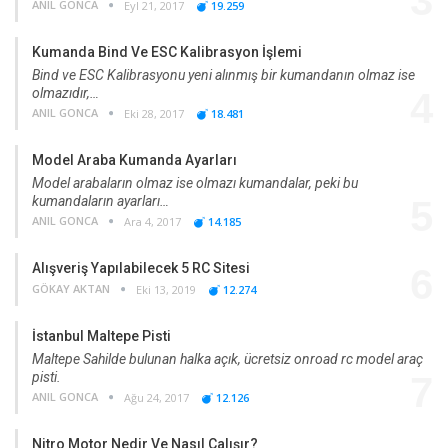
3
ANIL GONCA
Eyl 21, 2017
19.259
Kumanda Bind Ve ESC Kalibrasyon İşlemi
Bind ve ESC Kalibrasyonu yeni alınmış bir kumandanın olmaz ise
olmazıdır,…
4
ANIL GONCA
Eki 28, 2017
18.481
Model Araba Kumanda Ayarları
Model arabaların olmaz ise olmazı kumandalar, peki bu
kumandaların ayarları…
5
ANIL GONCA
Ara 4, 2017
14.185
Alışveriş Yapılabilecek 5 RC Sitesi
6
GÖKAY AKTAN
Eki 13, 2019
12.274
İstanbul Maltepe Pisti
Maltepe Sahilde bulunan halka açık, ücretsiz onroad rc model araç
pisti.
7
ANIL GONCA
Ağu 24, 2017
12.126
Nitro Motor Nedir Ve Nasıl Çalışır?