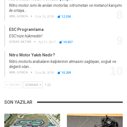
Nitro motor ismi ile anılan motorlar, nitrometan ve metanol karışımı
ile ortaya…
8
ANIL GONCA
Oca 16, 2018
12.036
ESC Programlama
ESC'nize hükmedin!
9
GÖKAY AKTAN
Eyl 21, 2017
10.657
Nitro Motor Yakıtı Nedir?
Nitro motorlu arabaların kalplerinin atmasını sağlayan, soğuk ve
değerli olan…
10
ANIL GONCA
Oca 28, 2018
10.209
ÖNCEKI
SONRAKI
1 22
SON YAZILAR