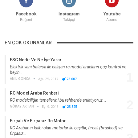
Facebook
Instagram
Youtube
Beğeni
Takipçi
Abone
EN ÇOK OKUNANLAR
ESC Nedir Ve Ne İşe Yarar
Elektrik yani batarya ile çalışan rc model araçların güç kontrol ve
beyin…
1
ANIL GONCA
Ağu 25, 2017
73.607
RC Model Araba Rehberi
RC modelciliğin temellerini bu rehberde anlatıyoruz...
2
GÖKAY AKTAN
Eyl 9, 2018
23.825
Fırçalı Ve Fırçasız Rc Motor
RC Arabanın kalbi olan motorlar iki çeşittir, fırçalı (brushed) ve
fırçasız…