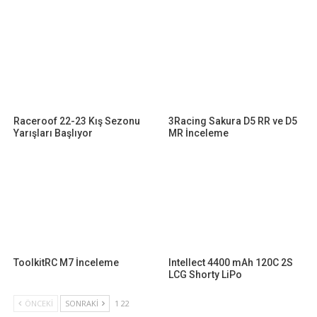
Raceroof 22-23 Kış Sezonu
3Racing Sakura D5 RR ve D5
Yarışları Başlıyor
MR İnceleme
ToolkitRC M7 İnceleme
Intellect 4400 mAh 120C 2S
LCG Shorty LiPo
ÖNCEKI
SONRAKI
1 22