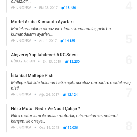
olmazıdır,…
4
ANIL GONCA
Eki 28, 2017
18.480
Model Araba Kumanda Ayarları
Model arabaların olmaz ise olmazı kumandalar, peki bu
kumandaların ayarları…
5
ANIL GONCA
Ara 4, 2017
14.185
Alışveriş Yapılabilecek 5 RC Sitesi
6
GÖKAY AKTAN
Eki 13, 2019
12.230
İstanbul Maltepe Pisti
Maltepe Sahilde bulunan halka açık, ücretsiz onroad rc model araç
pisti.
7
ANIL GONCA
Ağu 24, 2017
12.124
Nitro Motor Nedir Ve Nasıl Çalışır?
Nitro motor ismi ile anılan motorlar, nitrometan ve metanol
karışımı ile ortaya…
8
ANIL GONCA
Oca 16, 2018
12.036