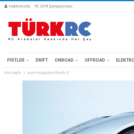
Hakkımızda
RC Drift Şampiyonası
PİSTLER
DRIFT
ONROAD
OFFROAD
ELEKTR
Ana Sayfa
pure-magazine-thumb-2