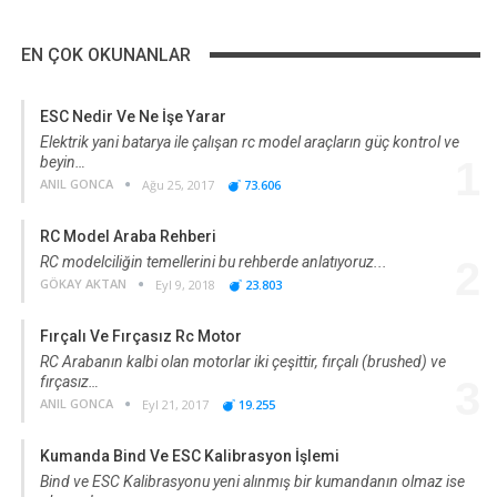
EN ÇOK OKUNANLAR
ESC Nedir Ve Ne İşe Yarar
Elektrik yani batarya ile çalışan rc model araçların güç kontrol ve
beyin…
1
ANIL GONCA
Ağu 25, 2017
73.606
RC Model Araba Rehberi
RC modelciliğin temellerini bu rehberde anlatıyoruz...
2
GÖKAY AKTAN
Eyl 9, 2018
23.803
Fırçalı Ve Fırçasız Rc Motor
RC Arabanın kalbi olan motorlar iki çeşittir, fırçalı (brushed) ve
fırçasız…
3
ANIL GONCA
Eyl 21, 2017
19.255
Kumanda Bind Ve ESC Kalibrasyon İşlemi
Bind ve ESC Kalibrasyonu yeni alınmış bir kumandanın olmaz ise