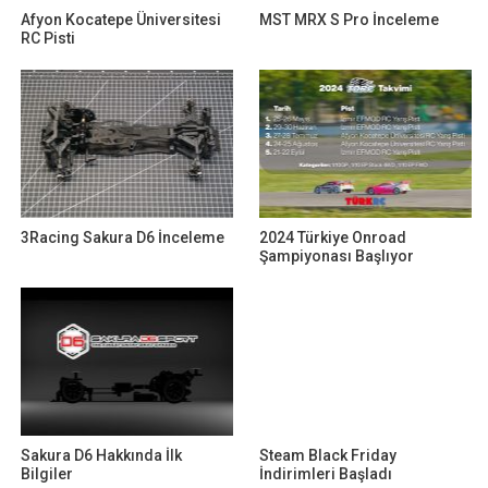
Afyon Kocatepe Üniversitesi
MST MRX S Pro İnceleme
RC Pisti
3Racing Sakura D6 İnceleme
2024 Türkiye Onroad
Şampiyonası Başlıyor
Sakura D6 Hakkında İlk
Steam Black Friday
Bilgiler
İndirimleri Başladı