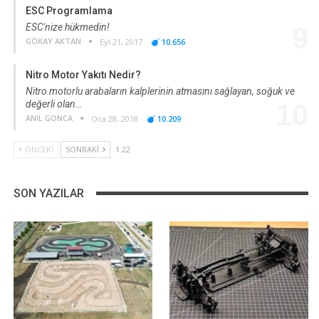
ESC Programlama
ESC'nize hükmedin!
9
GÖKAY AKTAN
Eyl 21, 2017
10.656
Nitro Motor Yakıtı Nedir?
Nitro motorlu arabaların kalplerinin atmasını sağlayan, soğuk ve
değerli olan…
10
ANIL GONCA
Oca 28, 2018
10.209
ÖNCEKI
SONRAKI
1 22
SON YAZILAR