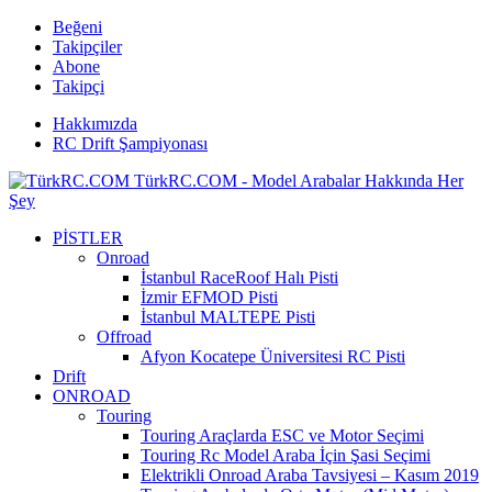
Beğeni
Takipçiler
Abone
Takipçi
Hakkımızda
RC Drift Şampiyonası
TürkRC.COM - Model Arabalar Hakkında Her
Şey
PİSTLER
Onroad
İstanbul RaceRoof Halı Pisti
İzmir EFMOD Pisti
İstanbul MALTEPE Pisti
Offroad
Afyon Kocatepe Üniversitesi RC Pisti
Drift
ONROAD
Touring
Touring Araçlarda ESC ve Motor Seçimi
Touring Rc Model Araba İçin Şasi Seçimi
Elektrikli Onroad Araba Tavsiyesi – Kasım 2019