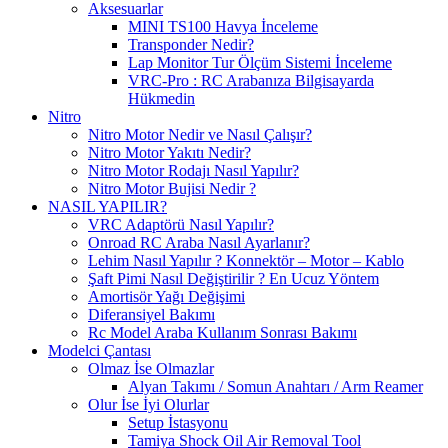
Aksesuarlar
MINI TS100 Havya İnceleme
Transponder Nedir?
Lap Monitor Tur Ölçüm Sistemi İnceleme
VRC-Pro : RC Arabanıza Bilgisayarda
Hükmedin
Nitro
Nitro Motor Nedir ve Nasıl Çalışır?
Nitro Motor Yakıtı Nedir?
Nitro Motor Rodajı Nasıl Yapılır?
Nitro Motor Bujisi Nedir ?
NASIL YAPILIR?
VRC Adaptörü Nasıl Yapılır?
Onroad RC Araba Nasıl Ayarlanır?
Lehim Nasıl Yapılır ? Konnektör – Motor – Kablo
Şaft Pimi Nasıl Değiştirilir ? En Ucuz Yöntem
Amortisör Yağı Değişimi
Diferansiyel Bakımı
Rc Model Araba Kullanım Sonrası Bakımı
Modelci Çantası
Olmaz İse Olmazlar
Alyan Takımı / Somun Anahtarı / Arm Reamer
Olur İse İyi Olurlar
Setup İstasyonu
Tamiya Shock Oil Air Removal Tool