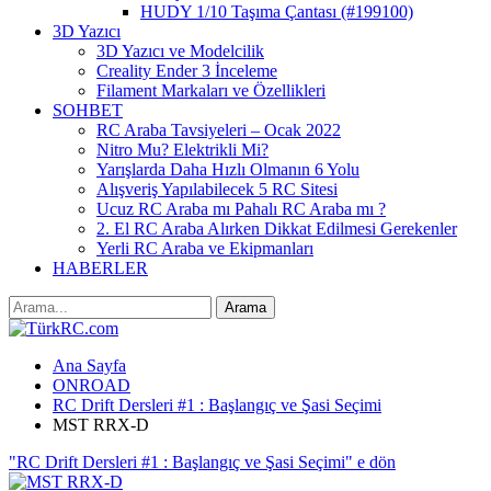
HUDY 1/10 Taşıma Çantası (#199100)
3D Yazıcı
3D Yazıcı ve Modelcilik
Creality Ender 3 İnceleme
Filament Markaları ve Özellikleri
SOHBET
RC Araba Tavsiyeleri – Ocak 2022
Nitro Mu? Elektrikli Mi?
Yarışlarda Daha Hızlı Olmanın 6 Yolu
Alışveriş Yapılabilecek 5 RC Sitesi
Ucuz RC Araba mı Pahalı RC Araba mı ?
2. El RC Araba Alırken Dikkat Edilmesi Gerekenler
Yerli RC Araba ve Ekipmanları
HABERLER
Ana Sayfa
ONROAD
RC Drift Dersleri #1 : Başlangıç ve Şasi Seçimi
MST RRX-D
"RC Drift Dersleri #1 : Başlangıç ve Şasi Seçimi" e dön