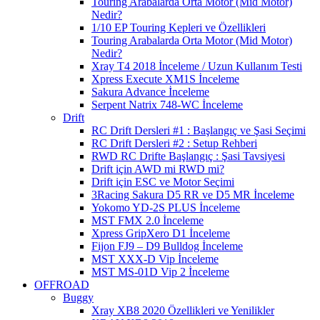
Touring Arabalarda Orta Motor (Mid Motor)
Nedir?
1/10 EP Touring Kepleri ve Özellikleri
Touring Arabalarda Orta Motor (Mid Motor)
Nedir?
Xray T4 2018 İnceleme / Uzun Kullanım Testi
Xpress Execute XM1S İnceleme
Sakura Advance İnceleme
Serpent Natrix 748-WC İnceleme
Drift
RC Drift Dersleri #1 : Başlangıç ve Şasi Seçimi
RC Drift Dersleri #2 : Setup Rehberi
RWD RC Drifte Başlangıç : Şasi Tavsiyesi
Drift için AWD mi RWD mi?
Drift için ESC ve Motor Seçimi
3Racing Sakura D5 RR ve D5 MR İnceleme
Yokomo YD-2S PLUS İnceleme
MST FMX 2.0 İnceleme
Xpress GripXero D1 İnceleme
Fijon FJ9 – D9 Bulldog İnceleme
MST XXX-D Vip İnceleme
MST MS-01D Vip 2 İnceleme
OFFROAD
Buggy
Xray XB8 2020 Özellikleri ve Yenilikler