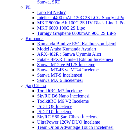
Sanwa, SRT
Pil
Lipo Pil Nedir?
Intellect 4400 mAh 120C 2S LCG Shorty LiPo
MKT 8000mAh 100C 2S HV Black Line LiPo
MKT 6800 100C 2S Lipo
Turnigy Graphene 6000mAh 90C 2S LiPo
Kumanda
Kumanda Bind ve ESC Kalibrasyon İşlemi
Model Araba Kumanda Ayarları
ARX-482R : Sanwa Uyumlu Alıcı
Futaba 4PXR Limited Edition İncelemesi
Sanwa M12 ve M12S İnceleme
Sanwa MT-4S ve MT-4 İnceleme
Sanwa MT-S İncelemesi
Sanwa MX-6 İncelemesi
Şarj Cihazı
ToolkitRC M7 İnceleme
SkyRC B6 Nano İncelemesi
ToolkitRC M6 V2 İnceleme
ISDT Q8 İnceleme
ISDT D2 İnceleme
SkyRC S60 Şarj Cihazı İnceleme
UltraPower 120W DUO İnceleme
Team Orion Advantage Touch İncelemesi