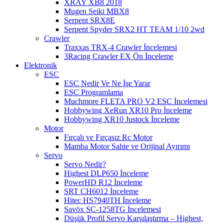
XRAY XB8 2018
Mugen Seiki MBX8
Serpent SRX8E
Serpent Spyder SRX2 HT TEAM 1/10 2wd
Crawler
Traxxas TRX-4 Crawler İncelemesi
3Racing Crawler EX Ön İnceleme
Elektronik
ESC
ESC Nedir Ve Ne İşe Yarar
ESC Programlama
Muchmore FLETA PRO V2 ESC İncelemesi
Hobbywing XeRun XR10 Pro İnceleme
Hobbywing XR10 Justock İnceleme
Motor
Fırçalı ve Fırçasız Rc Motor
Mamba Motor Sahte ve Orijinal Ayırımı
Servo
Servo Nedir?
Highest DLP650 İnceleme
PowerHD R12 İnceleme
SRT CH6012 İnceleme
Hitec HS7940TH İnceleme
Savöx SC-1258TG İncelemesi
Düşük Profil Servo Karşılaştırma – Highest,