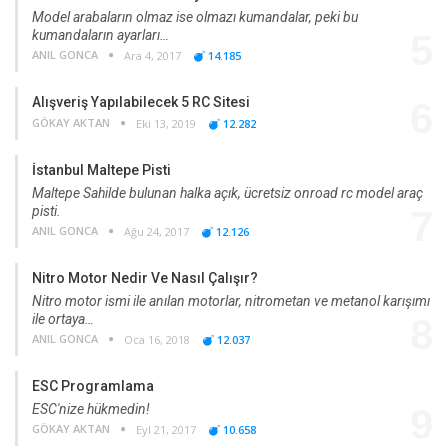
Model arabaların olmaz ise olmazı kumandalar, peki bu
kumandaların ayarları…
5
ANIL GONCA
Ara 4, 2017
14.185
Alışveriş Yapılabilecek 5 RC Sitesi
6
GÖKAY AKTAN
Eki 13, 2019
12.282
İstanbul Maltepe Pisti
Maltepe Sahilde bulunan halka açık, ücretsiz onroad rc model araç
pisti.
7
ANIL GONCA
Ağu 24, 2017
12.126
Nitro Motor Nedir Ve Nasıl Çalışır?
Nitro motor ismi ile anılan motorlar, nitrometan ve metanol karışımı
ile ortaya…
8
ANIL GONCA
Oca 16, 2018
12.037
ESC Programlama
ESC'nize hükmedin!
9
GÖKAY AKTAN
Eyl 21, 2017
10.658