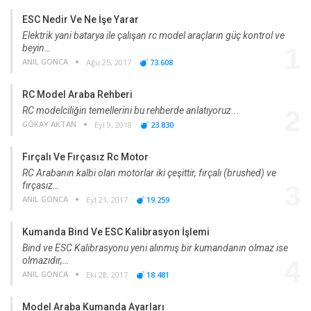
ESC Nedir Ve Ne İşe Yarar
Elektrik yani batarya ile çalışan rc model araçların güç kontrol ve
beyin…
1
ANIL GONCA
Ağu 25, 2017
73.608
RC Model Araba Rehberi
RC modelciliğin temellerini bu rehberde anlatıyoruz...
2
GÖKAY AKTAN
Eyl 9, 2018
23.830
Fırçalı Ve Fırçasız Rc Motor
RC Arabanın kalbi olan motorlar iki çeşittir, fırçalı (brushed) ve
fırçasız…
3
ANIL GONCA
Eyl 21, 2017
19.259
Kumanda Bind Ve ESC Kalibrasyon İşlemi
Bind ve ESC Kalibrasyonu yeni alınmış bir kumandanın olmaz ise
olmazıdır,…
4
ANIL GONCA
Eki 28, 2017
18.481
Model Araba Kumanda Ayarları