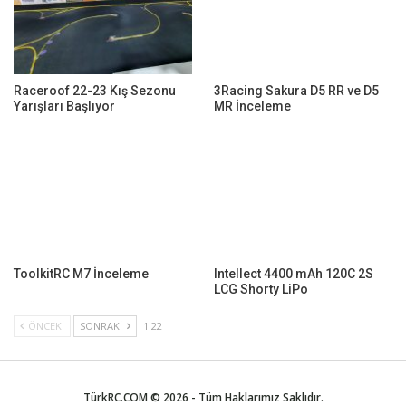
Raceroof 22-23 Kış Sezonu
3Racing Sakura D5 RR ve D5
Yarışları Başlıyor
MR İnceleme
ToolkitRC M7 İnceleme
Intellect 4400 mAh 120C 2S
LCG Shorty LiPo
ÖNCEKI
SONRAKI
1 22
TürkRC.COM © 2026 - Tüm Haklarımız Saklıdır.