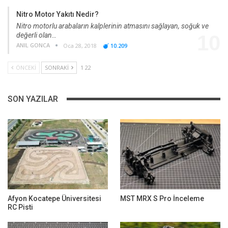
Nitro Motor Yakıtı Nedir?
Nitro motorlu arabaların kalplerinin atmasını sağlayan, soğuk ve
değerli olan…
10
ANIL GONCA
Oca 28, 2018
10.209
ÖNCEKI
SONRAKI
1 22
SON YAZILAR
Afyon Kocatepe Üniversitesi
MST MRX S Pro İnceleme
RC Pisti