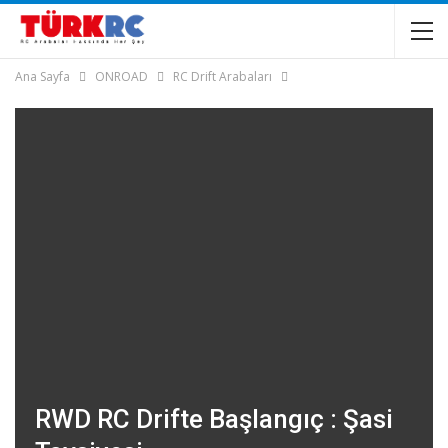
Ana Sayfa
ONROAD
RC Drift Arabaları
RWD RC Drifte Başlangıç : Şasi