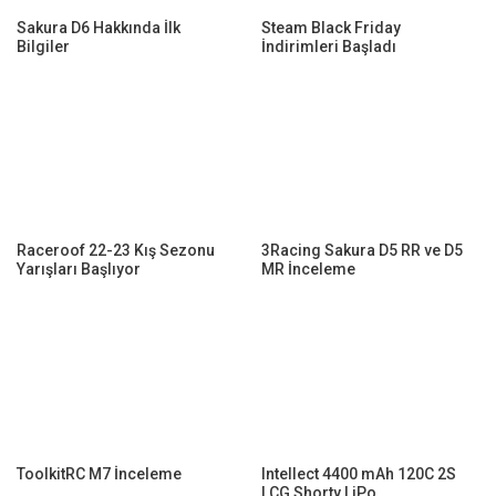
Sakura D6 Hakkında İlk
Steam Black Friday
Bilgiler
İndirimleri Başladı
Raceroof 22-23 Kış Sezonu
3Racing Sakura D5 RR ve D5
Yarışları Başlıyor
MR İnceleme
ToolkitRC M7 İnceleme
Intellect 4400 mAh 120C 2S
LCG Shorty LiPo