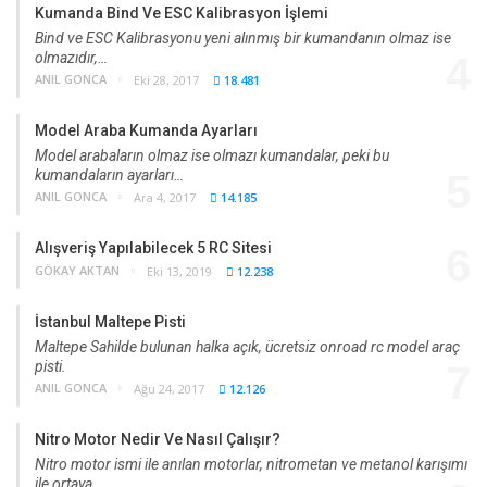
Kumanda Bind Ve ESC Kalibrasyon İşlemi
Bind ve ESC Kalibrasyonu yeni alınmış bir kumandanın olmaz ise
olmazıdır,…
4
ANIL GONCA
Eki 28, 2017
18.481
Model Araba Kumanda Ayarları
Model arabaların olmaz ise olmazı kumandalar, peki bu
kumandaların ayarları…
5
ANIL GONCA
Ara 4, 2017
14.185
Alışveriş Yapılabilecek 5 RC Sitesi
6
GÖKAY AKTAN
Eki 13, 2019
12.238
İstanbul Maltepe Pisti
Maltepe Sahilde bulunan halka açık, ücretsiz onroad rc model araç
pisti.
7
ANIL GONCA
Ağu 24, 2017
12.126
Nitro Motor Nedir Ve Nasıl Çalışır?
Nitro motor ismi ile anılan motorlar, nitrometan ve metanol karışımı
ile ortaya…