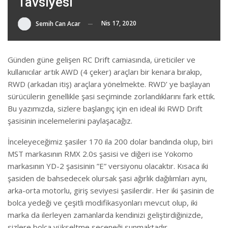
Tavsiyesi
Nis 17, 2020
Semih Can Acar
Günden güne gelişen RC Drift camiasında, üreticiler ve
kullanıcılar artık AWD (4 çeker) araçları bir kenara bırakıp,
RWD (arkadan itiş) araçlara yönelmekte. RWD’ ye başlayan
sürücülerin genellikle şasi seçiminde zorlandıklarını fark ettik.
Bu yazımızda, sizlere başlangıç için en ideal iki RWD Drift
şasisinin incelemelerini paylaşacağız.
İnceleyeceğimiz şasiler 170 ila 200 dolar bandında olup, biri
MST markasının RMX 2.0s şasisi ve diğeri ise Yokomo
markasının YD-2 şasisinin ”E” versiyonu olacaktır. Kısaca iki
şasiden de bahsedecek olursak şasi ağırlık dağılımları aynı,
arka-orta motorlu, giriş seviyesi şasilerdir. Her iki şasinin de
bolca yedeği ve çeşitli modifikasyonları mevcut olup, iki
marka da ilerleyen zamanlarda kendinizi geliştirdiğinizde,
sizlere bolca yükseltme seçeneği sunmaktadır.