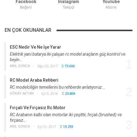
Facebook
Instagram
Youtube
Beğeni
Takipçi
Abone
EN ÇOK OKUNANLAR
ESC Nedir Ve Ne İşe Yarar
Elektrik yani batarya ile çalışan rc model araçların güç kontrol ve
beyin…
1
ANIL GONCA
Ağu 25, 2017
73.606
RC Model Araba Rehberi
RC modelciliğin temellerini bu rehberde anlatıyoruz...
2
GÖKAY AKTAN
Eyl 9, 2018
23.809
Fırçalı Ve Fırçasız Rc Motor
RC Arabanın kalbi olan motorlar iki çeşittir, fırçalı (brushed) ve
fırçasız…
3
ANIL GONCA
Eyl 21, 2017
19.255