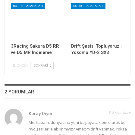
RC DRIFT ARABALARI
RC DRIFT ARABALARI
3Racing Sakura D5 RR
Drift Şasisi Topluyoruz :
ve D5 MR İnceleme
Yokomo YD-2 SX3
ÖNCEKI
SONRAKI
2 YORUMLAR
6 sene önce
Koray
Diyor
Merhaba rc dünyasına yeni başlayacak biri olarak bu
rwd şasileri alabilir miyiz? Amacım drift yapmak. Yoksa