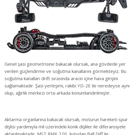
Genel şasi geometrisine bakacak olursak, ana gövdede yer
verilen güçlendirme ve soğutma kanallarını görmekteyiz. Bu
soğutma kanalları drift sırasında aracın içine hava girişini
sağlamaktadır. Şasi yerleşimi, rakibi YD-2E ile neredeyse aynı
olup, ağırlık merkezi orta-arkada konumlandırılmıştır.
Aktarma organlarına bakacak olursak, moturun hareketi spur
dişlisi yardımıyla mil üzerindeki konik dişliler ile diferansiyele
aktarılmaktadır. MST RMX 2.0S, kutudan Ball Diff ile