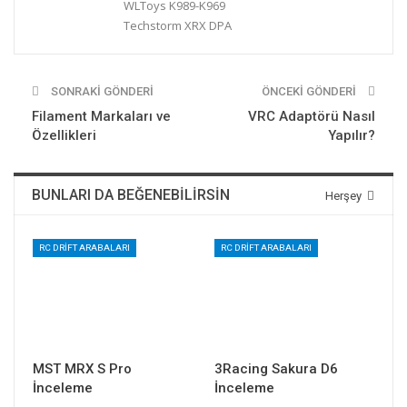
WLToys K989-K969
Techstorm XRX DPA
SONRAKI GÖNDERI
ÖNCEKI GÖNDERI
Filament Markaları ve
VRC Adaptörü Nasıl
Özellikleri
Yapılır?
BUNLARI DA BEĞENEBILIRSIN
Herşey
RC DRIFT ARABALARI
RC DRIFT ARABALARI
MST MRX S Pro
3Racing Sakura D6
İnceleme
İnceleme