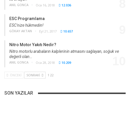
8
ANIL GONCA
Oca 16, 2018
12.036
ESC Programlama
ESC'nize hükmedin!
9
GÖKAY AKTAN
Eyl 21, 2017
10.657
Nitro Motor Yakıtı Nedir?
Nitro motorlu arabaların kalplerinin atmasını sağlayan, soğuk ve
değerli olan…
10
ANIL GONCA
Oca 28, 2018
10.209
ÖNCEKI
SONRAKI
1 22
SON YAZILAR