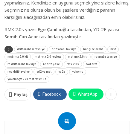
yapmalısınız. Kendinize en uygunu seçmek yine sizlere kalmış.
Seçiminiz ne olursa olsun bu şasilere verdiğiniz paranın
karşılığını alacağınızdan emin olabilirsiniz.
RMX 2.0s yazısı
Ege Çanıllıoğlu
tarafından, YD-2E yazısı
Semih Can Acar
tarafından yazılmıştır.
drift arabası tavsiye
drift aracı tavsiye
hangi rc araba
mst
mst rmx 2.0 kit
mst rmx 2.0 review
mst rmx2.0 rtr
rc araba tavsiye
rc drift araba tavsiye
rc drift şase
rmx 2.0s
rwd drift
rwd drift tavsiye
yd2 vs mst
yd2e
yokomo
yokomo yd2 vs mst rmx2.0s
Paylaş
Facebook
WhatsApp