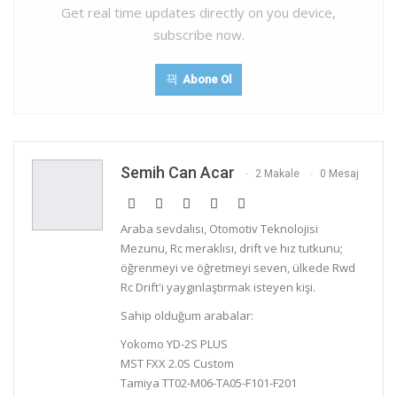
Get real time updates directly on you device,
subscribe now.
Abone Ol
Semih Can Acar
2 Makale
0 Mesaj
Araba sevdalısı, Otomotiv Teknolojisi
Mezunu, Rc meraklısı, drift ve hız tutkunu;
öğrenmeyi ve öğretmeyi seven, ülkede Rwd
Rc Drift'i yaygınlaştırmak isteyen kişi.
Sahip olduğum arabalar:
Yokomo YD-2S PLUS
MST FXX 2.0S Custom
Tamiya TT02-M06-TA05-F101-F201