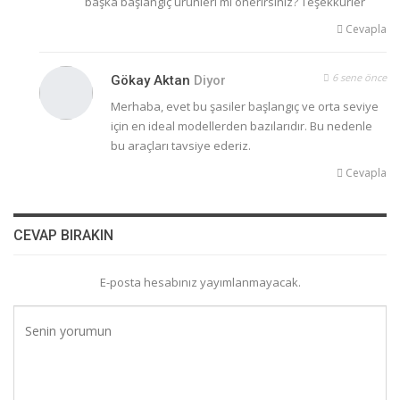
başka başlangıç ürünleri mi önerirsiniz? Teşekkürler
Cevapla
6 sene önce
Gökay Aktan
Diyor
Merhaba, evet bu şasiler başlangıç ve orta seviye
için en ideal modellerden bazılarıdır. Bu nedenle
bu araçları tavsiye ederiz.
Cevapla
CEVAP BIRAKIN
E-posta hesabınız yayımlanmayacak.