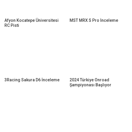
Afyon Kocatepe Üniversitesi
MST MRX S Pro İnceleme
RC Pisti
3Racing Sakura D6 İnceleme
2024 Türkiye Onroad
Şampiyonası Başlıyor