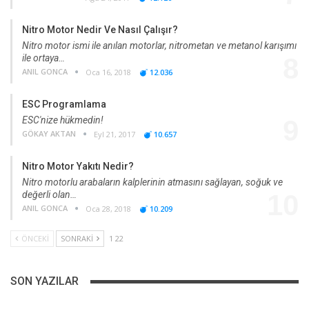
Nitro Motor Nedir Ve Nasıl Çalışır?
Nitro motor ismi ile anılan motorlar, nitrometan ve metanol karışımı
ile ortaya…
8
ANIL GONCA
Oca 16, 2018
12.036
ESC Programlama
ESC'nize hükmedin!
9
GÖKAY AKTAN
Eyl 21, 2017
10.657
Nitro Motor Yakıtı Nedir?
Nitro motorlu arabaların kalplerinin atmasını sağlayan, soğuk ve
değerli olan…
10
ANIL GONCA
Oca 28, 2018
10.209
ÖNCEKI
SONRAKI
1 22
SON YAZILAR