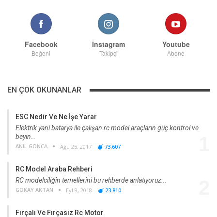
Facebook
Instagram
Youtube
Beğeni
Takipçi
Abone
EN ÇOK OKUNANLAR
ESC Nedir Ve Ne İşe Yarar
Elektrik yani batarya ile çalışan rc model araçların güç kontrol ve
beyin…
1
ANIL GONCA
Ağu 25, 2017
73.607
RC Model Araba Rehberi
RC modelciliğin temellerini bu rehberde anlatıyoruz...
2
GÖKAY AKTAN
Eyl 9, 2018
23.810
Fırçalı Ve Fırçasız Rc Motor