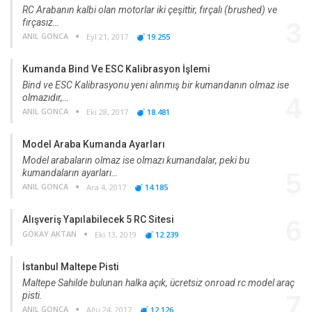
RC Arabanın kalbi olan motorlar iki çeşittir, fırçalı (brushed) ve
fırçasız…
3
ANIL GONCA
Eyl 21, 2017
19.255
Kumanda Bind Ve ESC Kalibrasyon İşlemi
Bind ve ESC Kalibrasyonu yeni alınmış bir kumandanın olmaz ise
olmazıdır,…
4
ANIL GONCA
Eki 28, 2017
18.481
Model Araba Kumanda Ayarları
Model arabaların olmaz ise olmazı kumandalar, peki bu
kumandaların ayarları…
5
ANIL GONCA
Ara 4, 2017
14.185
Alışveriş Yapılabilecek 5 RC Sitesi
6
GÖKAY AKTAN
Eki 13, 2019
12.239
İstanbul Maltepe Pisti
Maltepe Sahilde bulunan halka açık, ücretsiz onroad rc model araç
pisti.
7
ANIL GONCA
Ağu 24, 2017
12.126