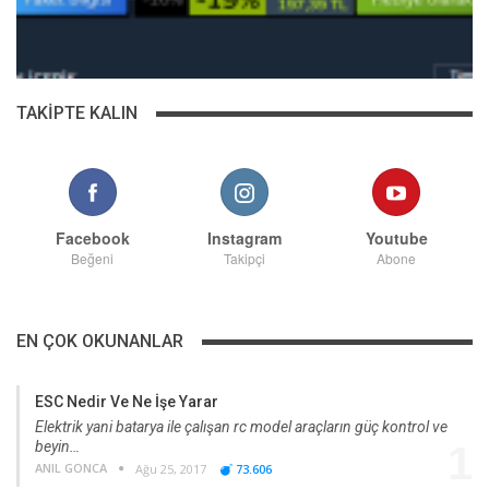
TAKIPTE KALIN
Facebook
Instagram
Youtube
Beğeni
Takipçi
Abone
EN ÇOK OKUNANLAR
ESC Nedir Ve Ne İşe Yarar
Elektrik yani batarya ile çalışan rc model araçların güç kontrol ve
beyin…
1
ANIL GONCA
Ağu 25, 2017
73.606