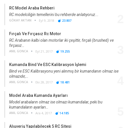
RC Model Araba Rehberi
RC modelciliğin temellerini bu rehberde anlatıyoruz...
2
GÖKAY AKTAN
Eyl 9, 2018
23.807
Fırçalı Ve Fırçasız Rc Motor
RC Arabanın kalbi olan motorlar iki çeşittir, fırçalı (brushed) ve
fırçasız…
3
ANIL GONCA
Eyl 21, 2017
19.255
Kumanda Bind Ve ESC Kalibrasyon İşlemi
Bind ve ESC Kalibrasyonu yeni alınmış bir kumandanın olmaz ise
olmazıdır,…
4
ANIL GONCA
Eki 28, 2017
18.481
Model Araba Kumanda Ayarları
Model arabaların olmaz ise olmazı kumandalar, peki bu
kumandaların ayarları…
5
ANIL GONCA
Ara 4, 2017
14.185
Alışveriş Yapılabilecek 5 RC Sitesi