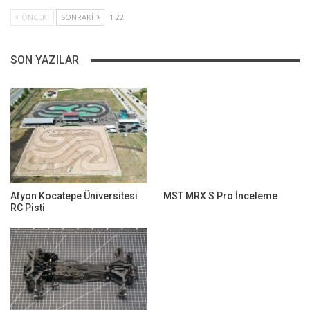
ÖNCEKI
SONRAKI
1 22
SON YAZILAR
Afyon Kocatepe Üniversitesi
MST MRX S Pro İnceleme
RC Pisti