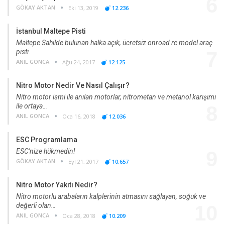
6
GÖKAY AKTAN
Eki 13, 2019
12.236
İstanbul Maltepe Pisti
Maltepe Sahilde bulunan halka açık, ücretsiz onroad rc model araç
pisti.
7
ANIL GONCA
Ağu 24, 2017
12.125
Nitro Motor Nedir Ve Nasıl Çalışır?
Nitro motor ismi ile anılan motorlar, nitrometan ve metanol karışımı
ile ortaya…
8
ANIL GONCA
Oca 16, 2018
12.036
ESC Programlama
ESC'nize hükmedin!
9
GÖKAY AKTAN
Eyl 21, 2017
10.657
Nitro Motor Yakıtı Nedir?
Nitro motorlu arabaların kalplerinin atmasını sağlayan, soğuk ve
değerli olan…
10
ANIL GONCA
Oca 28, 2018
10.209