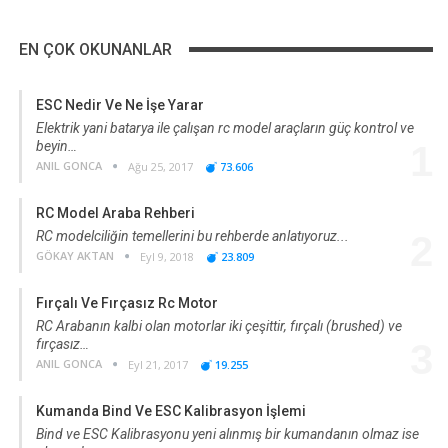
EN ÇOK OKUNANLAR
ESC Nedir Ve Ne İşe Yarar
Elektrik yani batarya ile çalışan rc model araçların güç kontrol ve
beyin…
1
ANIL GONCA
Ağu 25, 2017
73.606
RC Model Araba Rehberi
RC modelciliğin temellerini bu rehberde anlatıyoruz...
2
GÖKAY AKTAN
Eyl 9, 2018
23.809
Fırçalı Ve Fırçasız Rc Motor
RC Arabanın kalbi olan motorlar iki çeşittir, fırçalı (brushed) ve
fırçasız…
3
ANIL GONCA
Eyl 21, 2017
19.255
Kumanda Bind Ve ESC Kalibrasyon İşlemi
Bind ve ESC Kalibrasyonu yeni alınmış bir kumandanın olmaz ise