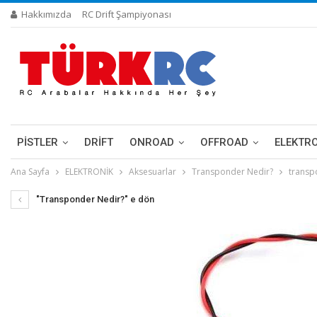
Hakkımızda
RC Drift Şampiyonası
PİSTLER
DRIFT
ONROAD
OFFROAD
ELEKTR
Ana Sayfa
ELEKTRONİK
Aksesuarlar
Transponder Nedir?
transp
"Transponder Nedir?" e dön