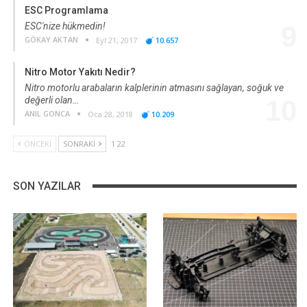
ESC Programlama
ESC'nize hükmedin!
9
GÖKAY AKTAN
Eyl 21, 2017
10.657
Nitro Motor Yakıtı Nedir?
Nitro motorlu arabaların kalplerinin atmasını sağlayan, soğuk ve
değerli olan…
10
ANIL GONCA
Oca 28, 2018
10.209
ÖNCEKI
SONRAKI
1 22
SON YAZILAR