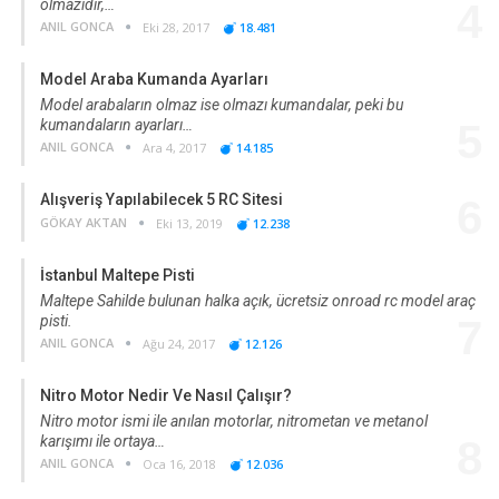
olmazıdır,…
4
ANIL GONCA
Eki 28, 2017
18.481
Model Araba Kumanda Ayarları
Model arabaların olmaz ise olmazı kumandalar, peki bu
kumandaların ayarları…
5
ANIL GONCA
Ara 4, 2017
14.185
Alışveriş Yapılabilecek 5 RC Sitesi
6
GÖKAY AKTAN
Eki 13, 2019
12.238
İstanbul Maltepe Pisti
Maltepe Sahilde bulunan halka açık, ücretsiz onroad rc model araç
pisti.
7
ANIL GONCA
Ağu 24, 2017
12.126
Nitro Motor Nedir Ve Nasıl Çalışır?
Nitro motor ismi ile anılan motorlar, nitrometan ve metanol
karışımı ile ortaya…
8
ANIL GONCA
Oca 16, 2018
12.036