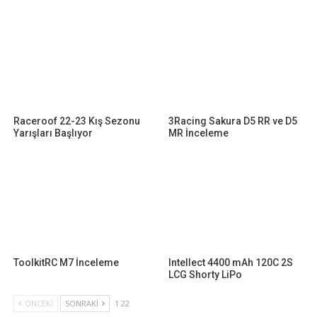
Raceroof 22-23 Kış Sezonu
3Racing Sakura D5 RR ve D5
Yarışları Başlıyor
MR İnceleme
ToolkitRC M7 İnceleme
Intellect 4400 mAh 120C 2S
LCG Shorty LiPo
ÖNCEKI
SONRAKI
1 22