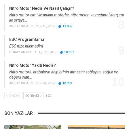
Nitro Motor Nedir Ve Nasıl Çalışır?
Nitro motor ismi ile anılan motorlar, nitrometan ve metanol karışımı
ile ortaya…
8
ANIL GONCA
Oca 16, 2018
12.036
ESC Programlama
ESC'nize hükmedin!
9
GÖKAY AKTAN
Eyl 21, 2017
10.657
Nitro Motor Yakıtı Nedir?
Nitro motorlu arabaların kalplerinin atmasını sağlayan, soğuk ve
değerli olan…
10
ANIL GONCA
Oca 28, 2018
10.209
ÖNCEKI
SONRAKI
1 22
SON YAZILAR