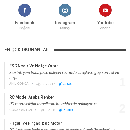
Facebook
Instagram
Youtube
Beğeni
Takipçi
Abone
EN ÇOK OKUNANLAR
ESC Nedir Ve Ne İşe Yarar
Elektrik yani batarya ile çalışan rc model araçların güç kontrol ve
beyin…
1
ANIL GONCA
Ağu 25, 2017
73.606
RC Model Araba Rehberi
RC modelciliğin temellerini bu rehberde anlatıyoruz...
2
GÖKAY AKTAN
Eyl 9, 2018
23.809
Fırçalı Ve Fırçasız Rc Motor
RC Arabanın kalbi olan motorlar iki çeşittir, fırçalı (brushed) ve