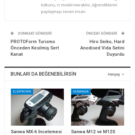
tutkunu, rc model meraklısı ,öğrendiklerini
paylaşmayı seven insan.
SONRAKI GÖNDERI
ÖNCEKI GÖNDERI
PROTOForm Turismo
Hiro Seiko, Hard
Önceden Kesilmiş Sert
Anodised Vida Setini
Kanat
Duyurdu
BUNLARI DA BEĞENEBILIRSIN
Herşey
ELEKTRONİK
KUMANDA
Sanwa MX-6 İncelemesi
Sanwa M12 ve M12S