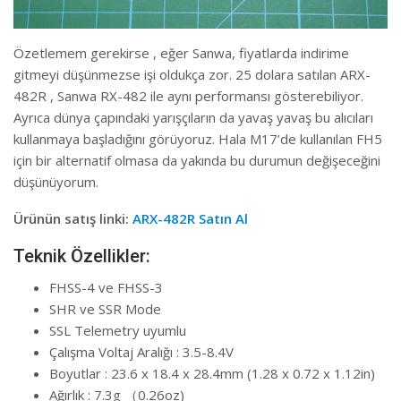
Özetlemem gerekirse , eğer Sanwa, fiyatlarda indirime
gitmeyi düşünmezse işi oldukça zor. 25 dolara satılan ARX-
482R , Sanwa RX-482 ile aynı performansı gösterebiliyor.
Ayrıca dünya çapındaki yarışçıların da yavaş yavaş bu alıcıları
kullanmaya başladığını görüyoruz. Hala M17’de kullanılan FH5
için bir alternatif olmasa da yakında bu durumun değişeceğini
düşünüyorum.
Ürünün satış linki:
ARX-482R Satın Al
Teknik Özellikler:
FHSS-4 ve FHSS-3
SHR ve SSR Mode
SSL Telemetry uyumlu
Çalışma Voltaj Aralığı : 3.5-8.4V
Boyutlar : 23.6 x 18.4 x 28.4mm (1.28 x 0.72 x 1.12in)
Ağırlık : 7.3g （0.26oz)