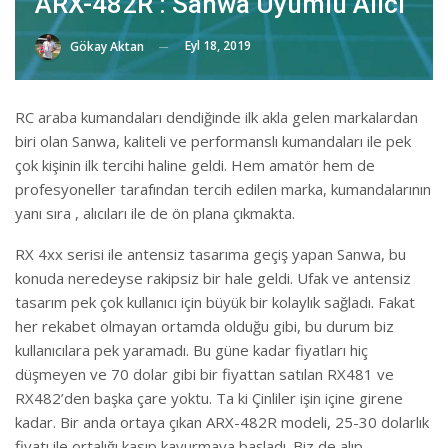
ARX-482R : Sanwa Uyumlu Alıcı
Eyl 18, 2019
Gökay Aktan
RC araba kumandaları dendiğinde ilk akla gelen markalardan
biri olan Sanwa, kaliteli ve performanslı kumandaları ile pek
çok kişinin ilk tercihi haline geldi. Hem amatör hem de
profesyoneller tarafından tercih edilen marka, kumandalarının
yanı sıra , alıcıları ile de ön plana çıkmakta.
RX 4xx serisi ile antensiz tasarıma geçiş yapan Sanwa, bu
konuda neredeyse rakipsiz bir hale geldi. Ufak ve antensiz
tasarım pek çok kullanıcı için büyük bir kolaylık sağladı. Fakat
her rekabet olmayan ortamda olduğu gibi, bu durum biz
kullanıcılara pek yaramadı. Bu güne kadar fiyatları hiç
düşmeyen ve 70 dolar gibi bir fiyattan satılan RX481 ve
RX482’den başka çare yoktu. Ta ki Çinliler işin içine girene
kadar. Bir anda ortaya çıkan ARX-482R modeli, 25-30 dolarlık
fiyatı ile ortalığı kasıp kavurmaya başladı. Biz de alıp