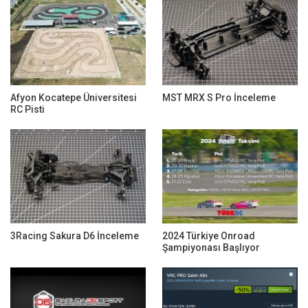
Afyon Kocatepe Üniversitesi
MST MRX S Pro İnceleme
RC Pisti
3Racing Sakura D6 İnceleme
2024 Türkiye Onroad
Şampiyonası Başlıyor