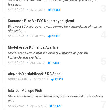
fırçasız…
3
ANIL GONCA
Eyl 21, 2017
19.255
Kumanda Bind Ve ESC Kalibrasyon İşlemi
Bind ve ESC Kalibrasyonu yeni alınmış bir kumandanın olmaz ise
olmazıdır,…
4
ANIL GONCA
Eki 28, 2017
18.481
Model Araba Kumanda Ayarları
Model arabaların olmaz ise olmazı kumandalar, peki bu
kumandaların ayarları…
5
ANIL GONCA
Ara 4, 2017
14.185
Alışveriş Yapılabilecek 5 RC Sitesi
6
GÖKAY AKTAN
Eki 13, 2019
12.238
İstanbul Maltepe Pisti
Maltepe Sahilde bulunan halka açık, ücretsiz onroad rc model araç
pisti.
7
ANIL GONCA
Ağu 24, 2017
12.126