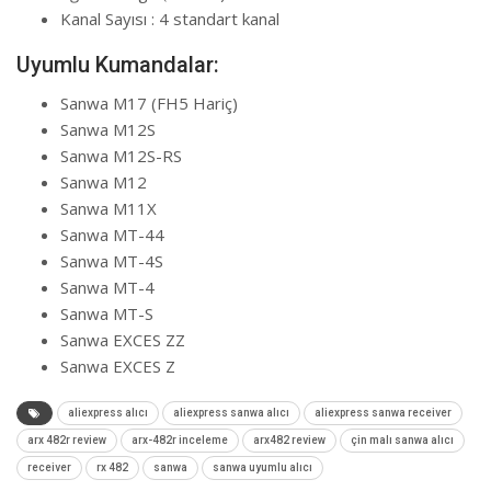
Kanal Sayısı : 4 standart kanal
Uyumlu Kumandalar:
Sanwa M17 (FH5 Hariç)
Sanwa M12S
Sanwa M12S-RS
Sanwa M12
Sanwa M11X
Sanwa MT-44
Sanwa MT-4S
Sanwa MT-4
Sanwa MT-S
Sanwa EXCES ZZ
Sanwa EXCES Z
aliexpress alıcı
aliexpress sanwa alıcı
aliexpress sanwa receiver
arx 482r review
arx-482r inceleme
arx482 review
çin malı sanwa alıcı
receiver
rx 482
sanwa
sanwa uyumlu alıcı