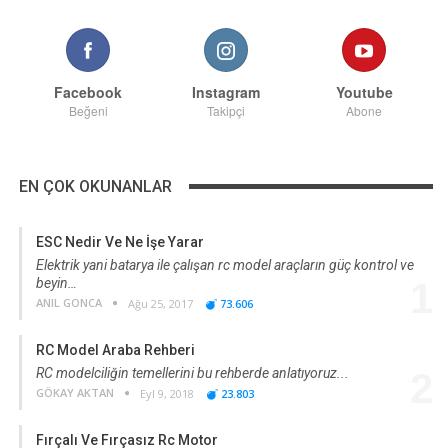
Facebook
Instagram
Youtube
Beğeni
Takipçi
Abone
EN ÇOK OKUNANLAR
ESC Nedir Ve Ne İşe Yarar
Elektrik yani batarya ile çalışan rc model araçların güç kontrol ve
beyin…
1
ANIL GONCA
Ağu 25, 2017
73.606
RC Model Araba Rehberi
RC modelciliğin temellerini bu rehberde anlatıyoruz...
2
GÖKAY AKTAN
Eyl 9, 2018
23.803
Fırçalı Ve Fırçasız Rc Motor