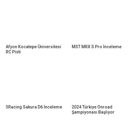
Afyon Kocatepe Üniversitesi
MST MRX S Pro İnceleme
RC Pisti
3Racing Sakura D6 İnceleme
2024 Türkiye Onroad
Şampiyonası Başlıyor