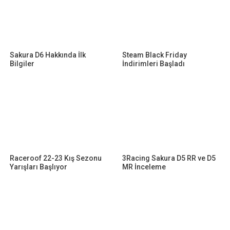
Sakura D6 Hakkında İlk
Steam Black Friday
Bilgiler
İndirimleri Başladı
Raceroof 22-23 Kış Sezonu
3Racing Sakura D5 RR ve D5
Yarışları Başlıyor
MR İnceleme