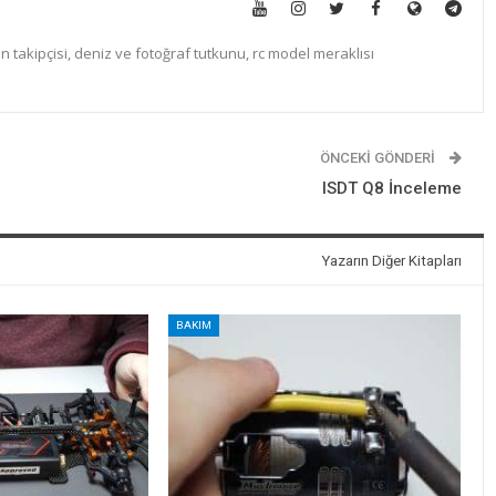
n takipçisi, deniz ve fotoğraf tutkunu, rc model meraklısı
ÖNCEKI GÖNDERI
ISDT Q8 İnceleme
Yazarın Diğer Kitapları
BAKIM