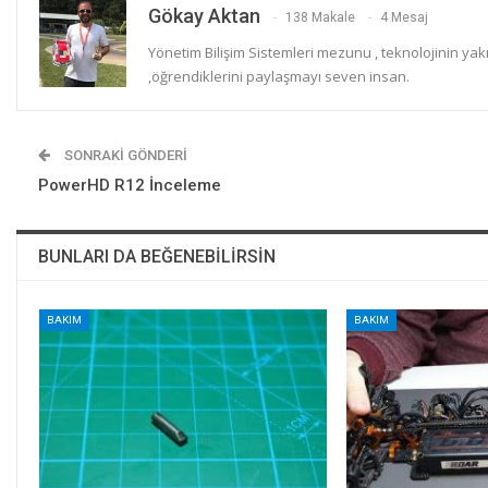
Gökay Aktan
138 Makale
4 Mesaj
Yönetim Bilişim Sistemleri mezunu , teknolojinin yakı
,öğrendiklerini paylaşmayı seven insan.
SONRAKI GÖNDERI
PowerHD R12 İnceleme
BUNLARI DA BEĞENEBILIRSIN
BAKIM
BAKIM