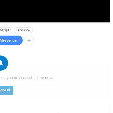
ıl yapılır
rulman yağı
 Messenger
y on you device, subscribe now.
one Ol