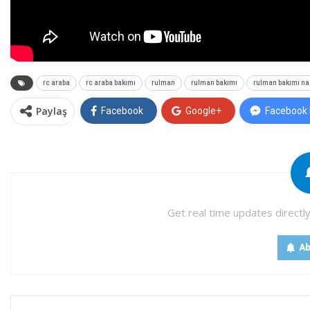
rc araba
rc araba bakımı
rulman
rulman bakımı
rulman bakımı nas
Paylaş
Facebook
Google+
Facebook
Get real time updates directl
Ab