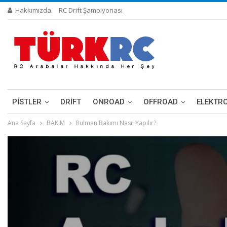
Hakkımızda
RC Drift Şampiyonası
PİSTLER
DRIFT
ONROAD
OFFROAD
ELEKTR
Ana Sayfa
BAKIM
Rulman Bakımı Nasıl Yapılır?