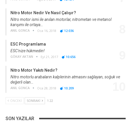
Nitro Motor Nedir Ve Nasıl Çalışır?
Nitro motor ismi ile anılan motorlar, nitrometan ve metanol
karışımı ile ortaya…
8
ANIL GONCA
Oca 16, 2018
12.036
ESC Programlama
ESC'nize hükmedin!
9
GÖKAY AKTAN
Eyl 21, 2017
10.656
Nitro Motor Yakıtı Nedir?
Nitro motorlu arabaların kalplerinin atmasını sağlayan, soğuk ve
değerli olan…
10
ANIL GONCA
Oca 28, 2018
10.209
ÖNCEKI
SONRAKI
1 22
SON YAZILAR