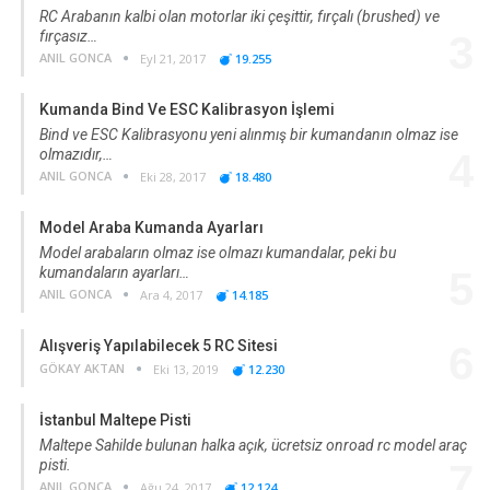
RC Arabanın kalbi olan motorlar iki çeşittir, fırçalı (brushed) ve
fırçasız…
3
ANIL GONCA
Eyl 21, 2017
19.255
Kumanda Bind Ve ESC Kalibrasyon İşlemi
Bind ve ESC Kalibrasyonu yeni alınmış bir kumandanın olmaz ise
olmazıdır,…
4
ANIL GONCA
Eki 28, 2017
18.480
Model Araba Kumanda Ayarları
Model arabaların olmaz ise olmazı kumandalar, peki bu
kumandaların ayarları…
5
ANIL GONCA
Ara 4, 2017
14.185
Alışveriş Yapılabilecek 5 RC Sitesi
6
GÖKAY AKTAN
Eki 13, 2019
12.230
İstanbul Maltepe Pisti
Maltepe Sahilde bulunan halka açık, ücretsiz onroad rc model araç
pisti.
7
ANIL GONCA
Ağu 24, 2017
12.124