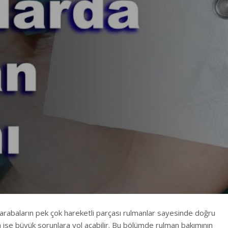
 arabaların pek çok hareketli parçası rulmanlar sayesinde doğru
da ise büyük sorunlara yol açabilir. Bu bölümde rulman bakımının