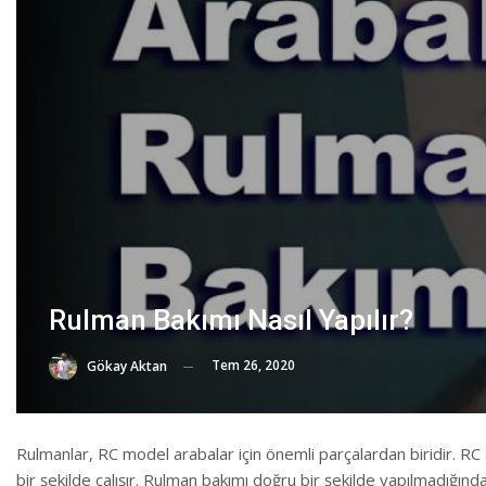
Rulman Bakımı Nasıl Yapılır?
Tem 26, 2020
Gökay Aktan
Rulmanlar, RC model arabalar için önemli parçalardan biridir. RC
bir şekilde çalışır. Rulman bakımı doğru bir şekilde yapılmadığın