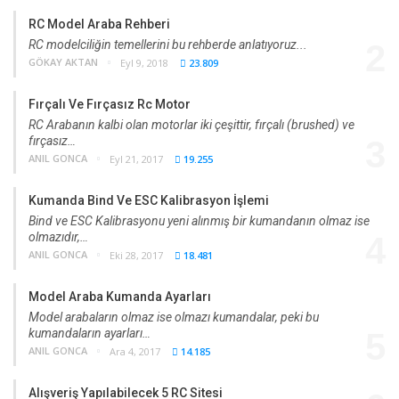
RC Model Araba Rehberi
RC modelciliğin temellerini bu rehberde anlatıyoruz...
2
GÖKAY AKTAN
Eyl 9, 2018
23.809
Fırçalı Ve Fırçasız Rc Motor
RC Arabanın kalbi olan motorlar iki çeşittir, fırçalı (brushed) ve
fırçasız…
3
ANIL GONCA
Eyl 21, 2017
19.255
Kumanda Bind Ve ESC Kalibrasyon İşlemi
Bind ve ESC Kalibrasyonu yeni alınmış bir kumandanın olmaz ise
olmazıdır,…
4
ANIL GONCA
Eki 28, 2017
18.481
Model Araba Kumanda Ayarları
Model arabaların olmaz ise olmazı kumandalar, peki bu
kumandaların ayarları…
5
ANIL GONCA
Ara 4, 2017
14.185
Alışveriş Yapılabilecek 5 RC Sitesi