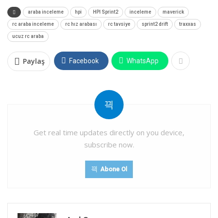
araba inceleme
hpi
HPI Sprint2
inceleme
maverick
rc araba inceleme
rc hız arabası
rc tavsiye
sprint2 drift
traxxas
ucuz rc araba
Paylaş
Facebook
WhatsApp
Get real time updates directly on you device,
subscribe now.
Abone Ol