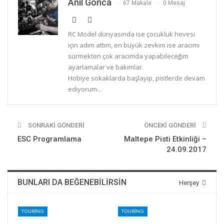
Anıl Gonca
67 Makale
0 Mesaj
RC Model dünyasında ise çocukluk hevesi
için adım attım, en büyük zevkim ise aracımı
sürmekten çok aracımda yapabileceğim
ayarlamalar ve bakımlar.
Hobiye sokaklarda başlayıp, pistlerde devam
ediyorum...
SONRAKI GÖNDERI
ÖNCEKI GÖNDERI
ESC Programlama
Maltepe Pisti Etkinliği –
24.09.2017
BUNLARI DA BEĞENEBILIRSIN
Herşey
TOURING
TOURING