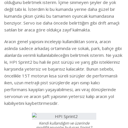
olduğunu belirtmek isterim. İçime sinmeyen şeyler de yok
değil tabi ki. İsterdim ki bu kumanda yerine daha güzel bir
kumanda çıksın çünkü bu tamamen oyuncak kumandasına
benziyor. Servo ise daha öncede belirttiğim gibi drift amaçlı
satılan bir araca göre oldukça zayıf kalmakta.
Aracın genel yapısını inceleyip kullandıktan sonra, aracın
aslında sadece arkadaş ortamında ve sokak, park, bahçe gibi
alanlarda verimli kullanılabileceğini belirtmek isterim. Ne yazık
ki, HPI Sprint2 bu hali ile pist sürüşü ve yarış gibi istekleriniz
karşısında yetersiz ve başarısız kalacaktır. Bunun sebebi,
öncelikle 15T motorun kısa süreli sürüşler de performanslı
iken, uzun metrajlı pist sürüşlerde aşırı ısınıp kalıcı
performans kayıpları yaşayabilmesi, ani viraj dönüşlerinde
servonun ve aracın şaft yapısının yetersiz kalıp aracın yol
kabiliyetini kaybettirmesidir.
Kendi kullandığım ve üzerinde
modifikasyonlar bulunan Sprint2