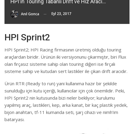
HPI'ın Touring Tabanlı Drift ve Hız Aracı...
Eyl 23, 2017
Anıl Gonca
HPI Sprint2
HPI Sprint2; HPI Racing firmasının üretmiş olduğu touring
araçlardan biridir. Ürünün iki versiyonunu çıkarmıştır, biri Flux
olan fırçasız sisteme sahip olan touring diğeri ise fırçalı
sisteme sahip ve kutudan sert lastikler ile çıkan drift aracıdır.
Ürün RTR (Ready to run) yani kullanıma hazır bir şekilde
sunulduğu için kutu içeriği, kullanıcılar için çok önemlidir. Peki,
HPI Sprint2 nin kutusunda bizi neler bekliyor; kurulumu
yapılmış araç, lastikleri, kep, arka kanat, bir kaç plastik yedek,
bijon anahtarı, tf-11 kumanda seti, şarj cihazı ve nimh’im
bataryası.