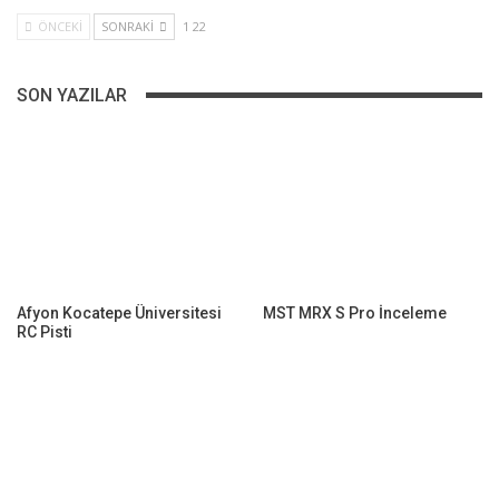
ÖNCEKI
SONRAKI
1 22
SON YAZILAR
Afyon Kocatepe Üniversitesi
MST MRX S Pro İnceleme
RC Pisti