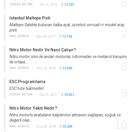
6
GÖKAY AKTAN
Eki 13, 2019
12.237
İstanbul Maltepe Pisti
Maltepe Sahilde bulunan halka açık, ücretsiz onroad rc model araç
pisti.
7
ANIL GONCA
Ağu 24, 2017
12.126
Nitro Motor Nedir Ve Nasıl Çalışır?
Nitro motor ismi ile anılan motorlar, nitrometan ve metanol karışımı
ile ortaya…
8
ANIL GONCA
Oca 16, 2018
12.036
ESC Programlama
ESC'nize hükmedin!
9
GÖKAY AKTAN
Eyl 21, 2017
10.657
Nitro Motor Yakıtı Nedir?
Nitro motorlu arabaların kalplerinin atmasını sağlayan, soğuk ve
değerli olan…
10
ANIL GONCA
Oca 28, 2018
10.209