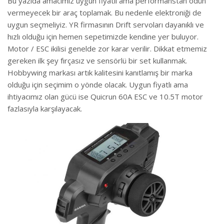
Bu yazıda amacımız uygun fiyatlı ama performanstan ödün
vermeyecek bir araç toplamak. Bu nedenle elektroniği de
uygun seçmeliyiz. YR firmasının Drift servoları dayanıklı ve
hızlı olduğu için hemen sepetimizde kendine yer buluyor.
Motor / ESC ikilisi genelde zor karar verilir. Dikkat etmemiz
gereken ilk şey fırçasız ve sensörlü bir set kullanmak.
Hobbywing markası artık kalitesini kanıtlamış bir marka
olduğu için seçimim o yönde olacak. Uygun fiyatlı ama
ihtiyacımız olan gücü ise Quicrun 60A ESC ve 10.5T motor
fazlasıyla karşılayacak.