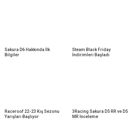
Sakura D6 Hakkında İlk
Steam Black Friday
Bilgiler
İndirimleri Başladı
Raceroof 22-23 Kış Sezonu
3Racing Sakura D5 RR ve D5
Yarışları Başlıyor
MR İnceleme