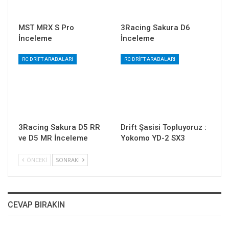
MST MRX S Pro
3Racing Sakura D6
İnceleme
İnceleme
RC DRIFT ARABALARI
RC DRIFT ARABALARI
3Racing Sakura D5 RR
Drift Şasisi Topluyoruz :
ve D5 MR İnceleme
Yokomo YD-2 SX3
ÖNCEKI
SONRAKI
CEVAP BIRAKIN