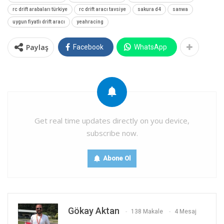
rc drift arabaları türkiye
rc drift aracı tavsiye
sakura d4
sanwa
uygun fiyatlı drift aracı
yeahracing
Paylaş
Facebook
WhatsApp
Get real time updates directly on you device,
subscribe now.
Abone Ol
Gökay Aktan
138 Makale
4 Mesaj