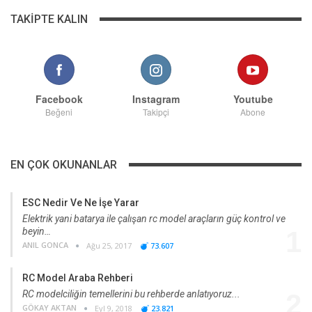
TAKIPTE KALIN
Facebook
Instagram
Youtube
Beğeni
Takipçi
Abone
EN ÇOK OKUNANLAR
ESC Nedir Ve Ne İşe Yarar
Elektrik yani batarya ile çalışan rc model araçların güç kontrol ve
beyin…
1
ANIL GONCA
Ağu 25, 2017
73.607
RC Model Araba Rehberi
RC modelciliğin temellerini bu rehberde anlatıyoruz...
2
GÖKAY AKTAN
Eyl 9, 2018
23.821