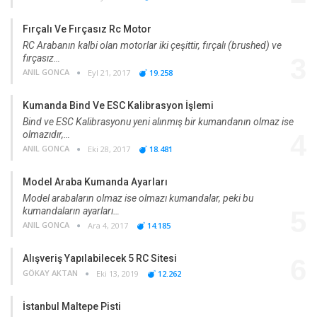
Fırçalı Ve Fırçasız Rc Motor
RC Arabanın kalbi olan motorlar iki çeşittir, fırçalı (brushed) ve
fırçasız…
3
ANIL GONCA
Eyl 21, 2017
19.258
Kumanda Bind Ve ESC Kalibrasyon İşlemi
Bind ve ESC Kalibrasyonu yeni alınmış bir kumandanın olmaz ise
olmazıdır,…
4
ANIL GONCA
Eki 28, 2017
18.481
Model Araba Kumanda Ayarları
Model arabaların olmaz ise olmazı kumandalar, peki bu
kumandaların ayarları…
5
ANIL GONCA
Ara 4, 2017
14.185
Alışveriş Yapılabilecek 5 RC Sitesi
6
GÖKAY AKTAN
Eki 13, 2019
12.262
İstanbul Maltepe Pisti