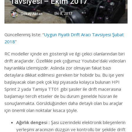
Tavsiyesi – Ekim 2017
Eki 8, 2017
Gökay Aktan
Güncellenmiş liste: “
Uygun Fiyatlı Drift Aracı Tavsiyesi Şubat
2018
”
RC modeller içinde en gösterişli ve ilgi çekici olanlarından biri
drift araçlarıdır. Özellikle pek çoğumuz Youtube’daki videoları
hayranlıkla izlemişizdir. Aslında zor olmayan fakat bazı
detaylara dikkat edilmesi gereken bir hobidir bu. Bu işe yeni
başlayacak olan pek çok kişi piyasada kolayca bulunan HPI
Sprint 2 yada Tamiya TT01 gibi şasiler ile drift macerasına
başlamayı tercih etseler de bu durum genelde hüsran ile
sonuçlanmakta. Görüldüğünden daha detaylı olan bu araçlar
için önemli olan noktalar kısaca şöyle.
Ağırlık dengesi :
Şasi üzerindeki elektronik bileşenlerin
yerleşimi aracınızın düzgün ve kontrollü bir şekilde drift