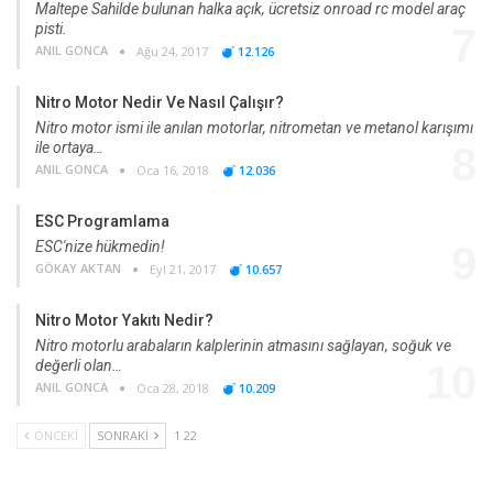
Maltepe Sahilde bulunan halka açık, ücretsiz onroad rc model araç
pisti.
7
ANIL GONCA
Ağu 24, 2017
12.126
Nitro Motor Nedir Ve Nasıl Çalışır?
Nitro motor ismi ile anılan motorlar, nitrometan ve metanol karışımı
ile ortaya…
8
ANIL GONCA
Oca 16, 2018
12.036
ESC Programlama
ESC'nize hükmedin!
9
GÖKAY AKTAN
Eyl 21, 2017
10.657
Nitro Motor Yakıtı Nedir?
Nitro motorlu arabaların kalplerinin atmasını sağlayan, soğuk ve
değerli olan…
10
ANIL GONCA
Oca 28, 2018
10.209
ÖNCEKI
SONRAKI
1 22