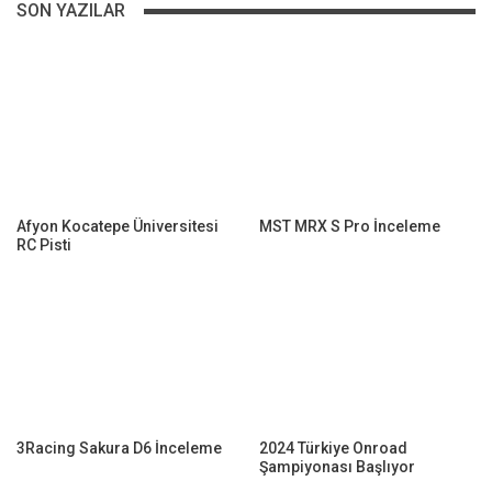
SON YAZILAR
Afyon Kocatepe Üniversitesi
MST MRX S Pro İnceleme
RC Pisti
3Racing Sakura D6 İnceleme
2024 Türkiye Onroad
Şampiyonası Başlıyor