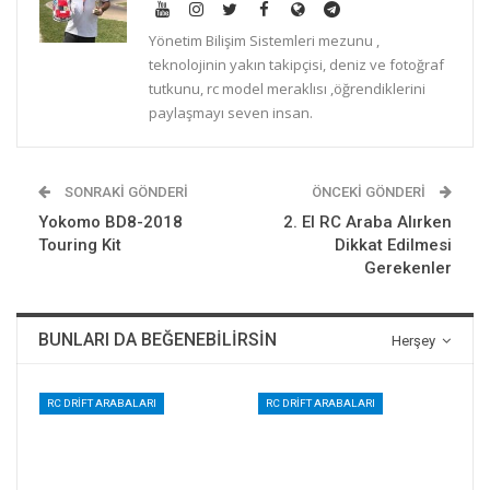
Yönetim Bilişim Sistemleri mezunu ,
teknolojinin yakın takipçisi, deniz ve fotoğraf
tutkunu, rc model meraklısı ,öğrendiklerini
paylaşmayı seven insan.
SONRAKI GÖNDERI
ÖNCEKI GÖNDERI
Yokomo BD8-2018
2. El RC Araba Alırken
Touring Kit
Dikkat Edilmesi
Gerekenler
BUNLARI DA BEĞENEBILIRSIN
Herşey
RC DRIFT ARABALARI
RC DRIFT ARABALARI