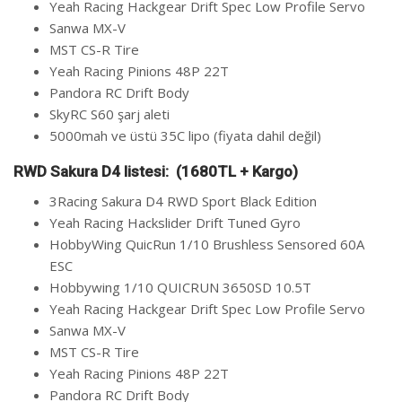
Yeah Racing Hackgear Drift Spec Low Profile Servo
Sanwa MX-V
MST CS-R Tire
Yeah Racing Pinions 48P 22T
Pandora RC Drift Body
SkyRC S60 şarj aleti
5000mah ve üstü 35C lipo (fiyata dahil değil)
RWD Sakura D4 listesi: (1680TL + Kargo)
3Racing Sakura D4 RWD Sport Black Edition
Yeah Racing Hackslider Drift Tuned Gyro
HobbyWing QuicRun 1/10 Brushless Sensored 60A
ESC
Hobbywing 1/10 QUICRUN 3650SD 10.5T
Yeah Racing Hackgear Drift Spec Low Profile Servo
Sanwa MX-V
MST CS-R Tire
Yeah Racing Pinions 48P 22T
Pandora RC Drift Body