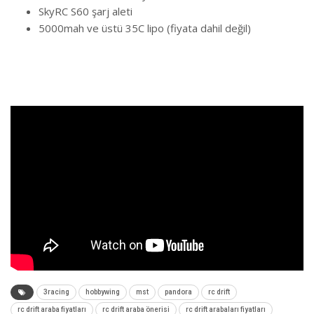
SkyRC S60 şarj aleti
5000mah ve üstü 35C lipo (fiyata dahil değil)
3racing
hobbywing
mst
pandora
rc drift
rc drift araba fiyatları
rc drift araba önerisi
rc drift arabaları fiyatları