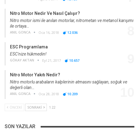
Nitro Motor Nedir Ve Nasıl Çalışır?
Nitro motor ismi ile anılan motorlar, nitrometan ve metanol karışımı
ile ortaya…
8
ANIL GONCA
Oca 16, 2018
12.036
ESC Programlama
ESC'nize hükmedin!
9
GÖKAY AKTAN
Eyl 21, 2017
10.657
Nitro Motor Yakıtı Nedir?
Nitro motorlu arabaların kalplerinin atmasını sağlayan, soğuk ve
değerli olan…
10
ANIL GONCA
Oca 28, 2018
10.209
ÖNCEKI
SONRAKI
1 22
SON YAZILAR