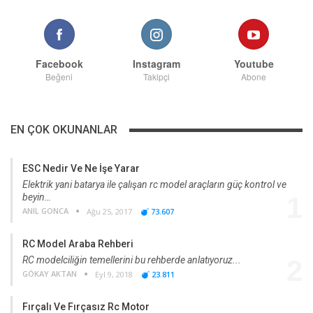
Facebook
Instagram
Youtube
Beğeni
Takipçi
Abone
EN ÇOK OKUNANLAR
ESC Nedir Ve Ne İşe Yarar
Elektrik yani batarya ile çalışan rc model araçların güç kontrol ve
beyin…
1
ANIL GONCA
Ağu 25, 2017
73.607
RC Model Araba Rehberi
RC modelciliğin temellerini bu rehberde anlatıyoruz...
2
GÖKAY AKTAN
Eyl 9, 2018
23.811
Fırçalı Ve Fırçasız Rc Motor