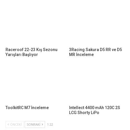
Raceroof 22-23 Kış Sezonu
3Racing Sakura D5 RR ve D5
Yarışları Başlıyor
MR İnceleme
ToolkitRC M7 İnceleme
Intellect 4400 mAh 120C 2S
LCG Shorty LiPo
ÖNCEKI
SONRAKI
1 22