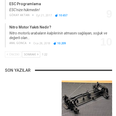
ESC Programlama
ESC'nize hükmedin!
9
GÖKAY AKTAN
Eyl 21, 2017
10.657
Nitro Motor Yakıtı Nedir?
Nitro motorlu arabaların kalplerinin atmasını sağlayan, soğuk ve
değerli olan…
10
ANIL GONCA
Oca 28, 2018
10.209
ÖNCEKI
SONRAKI
1 22
SON YAZILAR