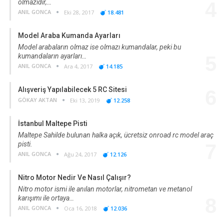
olmazıdır,…
4
ANIL GONCA
Eki 28, 2017
18.481
Model Araba Kumanda Ayarları
Model arabaların olmaz ise olmazı kumandalar, peki bu
kumandaların ayarları…
5
ANIL GONCA
Ara 4, 2017
14.185
Alışveriş Yapılabilecek 5 RC Sitesi
6
GÖKAY AKTAN
Eki 13, 2019
12.258
İstanbul Maltepe Pisti
Maltepe Sahilde bulunan halka açık, ücretsiz onroad rc model araç
pisti.
7
ANIL GONCA
Ağu 24, 2017
12.126
Nitro Motor Nedir Ve Nasıl Çalışır?
Nitro motor ismi ile anılan motorlar, nitrometan ve metanol
karışımı ile ortaya…
8
ANIL GONCA
Oca 16, 2018
12.036