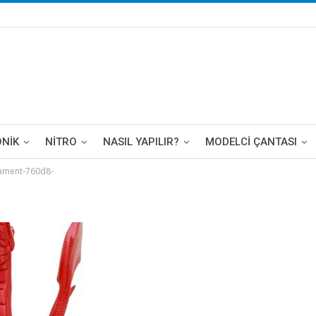
ONIK
NITRO
NASIL YAPILIR?
MODELCI ÇANTASI
lament-760d8-