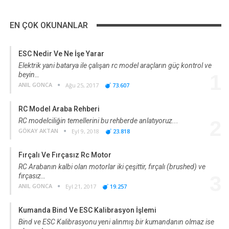
EN ÇOK OKUNANLAR
ESC Nedir Ve Ne İşe Yarar
Elektrik yani batarya ile çalışan rc model araçların güç kontrol ve
beyin…
1
ANIL GONCA
Ağu 25, 2017
73.607
RC Model Araba Rehberi
RC modelciliğin temellerini bu rehberde anlatıyoruz...
2
GÖKAY AKTAN
Eyl 9, 2018
23.818
Fırçalı Ve Fırçasız Rc Motor
RC Arabanın kalbi olan motorlar iki çeşittir, fırçalı (brushed) ve
fırçasız…
3
ANIL GONCA
Eyl 21, 2017
19.257
Kumanda Bind Ve ESC Kalibrasyon İşlemi
Bind ve ESC Kalibrasyonu yeni alınmış bir kumandanın olmaz ise