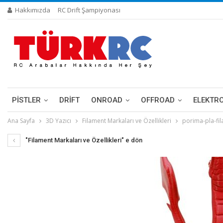
Hakkımızda
RC Drift Şampiyonası
PİSTLER
DRIFT
ONROAD
OFFROAD
ELEKTR
Ana Sayfa
3D Yazıcı
Filament Markaları ve Özellikleri
porima-pla-fi
"Filament Markaları ve Özellikleri" e dön