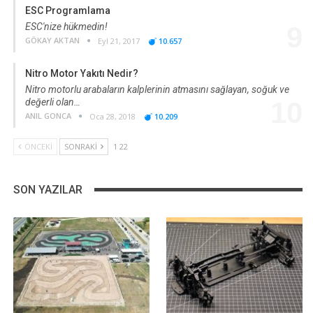
ESC Programlama
ESC'nize hükmedin!
9
GÖKAY AKTAN
Eyl 21, 2017
10.657
Nitro Motor Yakıtı Nedir?
Nitro motorlu arabaların kalplerinin atmasını sağlayan, soğuk ve
değerli olan…
10
ANIL GONCA
Oca 28, 2018
10.209
ÖNCEKI
SONRAKI
1 22
SON YAZILAR