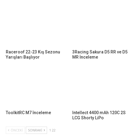
Raceroof 22-23 Kış Sezonu
3Racing Sakura D5 RR ve D5
Yarışları Başlıyor
MR İnceleme
ToolkitRC M7 İnceleme
Intellect 4400 mAh 120C 2S
LCG Shorty LiPo
ÖNCEKI
SONRAKI
1 22