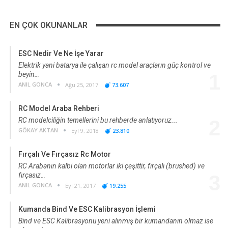
EN ÇOK OKUNANLAR
ESC Nedir Ve Ne İşe Yarar
Elektrik yani batarya ile çalışan rc model araçların güç kontrol ve
beyin…
1
ANIL GONCA
Ağu 25, 2017
73.607
RC Model Araba Rehberi
RC modelciliğin temellerini bu rehberde anlatıyoruz...
2
GÖKAY AKTAN
Eyl 9, 2018
23.810
Fırçalı Ve Fırçasız Rc Motor
RC Arabanın kalbi olan motorlar iki çeşittir, fırçalı (brushed) ve
fırçasız…
3
ANIL GONCA
Eyl 21, 2017
19.255
Kumanda Bind Ve ESC Kalibrasyon İşlemi
Bind ve ESC Kalibrasyonu yeni alınmış bir kumandanın olmaz ise