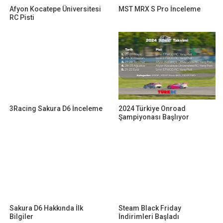
Afyon Kocatepe Üniversitesi
MST MRX S Pro İnceleme
RC Pisti
3Racing Sakura D6 İnceleme
2024 Türkiye Onroad
Şampiyonası Başlıyor
Sakura D6 Hakkında İlk
Steam Black Friday
Bilgiler
İndirimleri Başladı