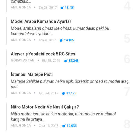
olmazıdır,…
4
ANIL GONCA
Eki 28, 2017
18.481
Model Araba Kumanda Ayarları
Model arabaların olmaz ise olmazı kumandalar, peki bu
kumandaların ayarları…
5
ANIL GONCA
Ara 4, 2017
14.185
Alışveriş Yapılabilecek 5 RC Sitesi
6
GÖKAY AKTAN
Eki 13, 2019
12.241
İstanbul Maltepe Pisti
Maltepe Sahilde bulunan halka açık, ücretsiz onroad rc model araç
pisti.
7
ANIL GONCA
Ağu 24, 2017
12.126
Nitro Motor Nedir Ve Nasıl Çalışır?
Nitro motor ismi ile anılan motorlar, nitrometan ve metanol
karışımı ile ortaya…
8
ANIL GONCA
Oca 16, 2018
12.036