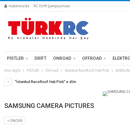
Hakkımızda
RC Drift Şampiyonası
PİSTLER
DRIFT
ONROAD
OFFROAD
ELEKTR
Ana Sayfa
PİSTLER
Onroad
İstanbul RaceRoof Halı Pisti
SAMSUNG
"İstanbul RaceRoof Halı Pisti" e dön
SAMSUNG CAMERA PICTURES
ÖNCEKI