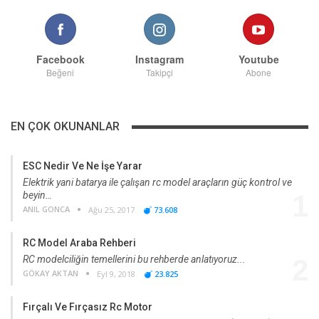
Facebook
Instagram
Youtube
Beğeni
Takipçi
Abone
EN ÇOK OKUNANLAR
ESC Nedir Ve Ne İşe Yarar
Elektrik yani batarya ile çalışan rc model araçların güç kontrol ve
beyin…
1
ANIL GONCA
Ağu 25, 2017
73.608
RC Model Araba Rehberi
RC modelciliğin temellerini bu rehberde anlatıyoruz...
2
GÖKAY AKTAN
Eyl 9, 2018
23.825
Fırçalı Ve Fırçasız Rc Motor