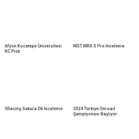
Afyon Kocatepe Üniversitesi
MST MRX S Pro İnceleme
RC Pisti
3Racing Sakura D6 İnceleme
2024 Türkiye Onroad
Şampiyonası Başlıyor