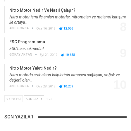
Nitro Motor Nedir Ve Nasıl Çalışır?
Nitro motor ismi ile anılan motorlar, nitrometan ve metanol karışımı
ile ortaya…
8
ANIL GONCA
Oca 16, 2018
12.036
ESC Programlama
ESC'nize hükmedin!
9
GÖKAY AKTAN
Eyl 21, 2017
10.658
Nitro Motor Yakıtı Nedir?
Nitro motorlu arabaların kalplerinin atmasını sağlayan, soğuk ve
değerli olan…
10
ANIL GONCA
Oca 28, 2018
10.209
ÖNCEKI
SONRAKI
1 22
SON YAZILAR