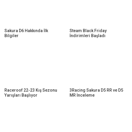
Sakura D6 Hakkında İlk
Steam Black Friday
Bilgiler
İndirimleri Başladı
Raceroof 22-23 Kış Sezonu
3Racing Sakura D5 RR ve D5
Yarışları Başlıyor
MR İnceleme