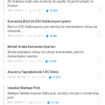
RC Arabanın kalbi olan motorlar iki çeşittir, fırçalı (brushed) ve
fırçasız…
3
ANIL GONCA
Eyl 21, 2017
19.259
Kumanda Bind Ve ESC Kalibrasyon İşlemi
Bind ve ESC Kalibrasyonu yeni alınmış bir kumandanın olmaz ise
olmazıdır,…
4
ANIL GONCA
Eki 28, 2017
18.481
Model Araba Kumanda Ayarları
Model arabaların olmaz ise olmazı kumandalar, peki bu
kumandaların ayarları…
5
ANIL GONCA
Ara 4, 2017
14.185
Alışveriş Yapılabilecek 5 RC Sitesi
6
GÖKAY AKTAN
Eki 13, 2019
12.274
İstanbul Maltepe Pisti
Maltepe Sahilde bulunan halka açık, ücretsiz onroad rc model araç
pisti.
7
ANIL GONCA
Ağu 24, 2017
12.126