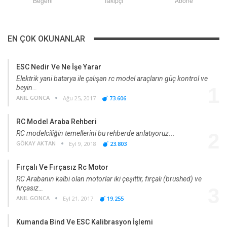
Beğeni
Takipçi
Abone
EN ÇOK OKUNANLAR
ESC Nedir Ve Ne İşe Yarar
Elektrik yani batarya ile çalışan rc model araçların güç kontrol ve
beyin…
1
ANIL GONCA
Ağu 25, 2017
73.606
RC Model Araba Rehberi
RC modelciliğin temellerini bu rehberde anlatıyoruz...
2
GÖKAY AKTAN
Eyl 9, 2018
23.803
Fırçalı Ve Fırçasız Rc Motor
RC Arabanın kalbi olan motorlar iki çeşittir, fırçalı (brushed) ve
fırçasız…
3
ANIL GONCA
Eyl 21, 2017
19.255
Kumanda Bind Ve ESC Kalibrasyon İşlemi