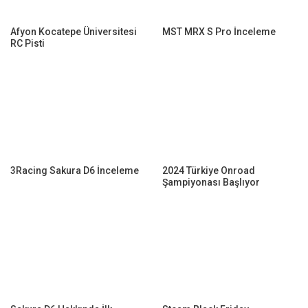
Afyon Kocatepe Üniversitesi
MST MRX S Pro İnceleme
RC Pisti
3Racing Sakura D6 İnceleme
2024 Türkiye Onroad
Şampiyonası Başlıyor