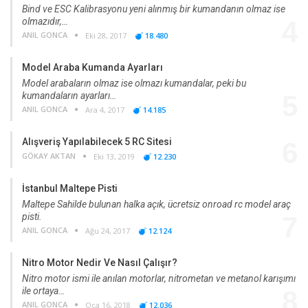
Bind ve ESC Kalibrasyonu yeni alınmış bir kumandanın olmaz ise
olmazıdır,…
4
ANIL GONCA
Eki 28, 2017
18.480
Model Araba Kumanda Ayarları
Model arabaların olmaz ise olmazı kumandalar, peki bu
kumandaların ayarları…
5
ANIL GONCA
Ara 4, 2017
14.185
Alışveriş Yapılabilecek 5 RC Sitesi
6
GÖKAY AKTAN
Eki 13, 2019
12.230
İstanbul Maltepe Pisti
Maltepe Sahilde bulunan halka açık, ücretsiz onroad rc model araç
pisti.
7
ANIL GONCA
Ağu 24, 2017
12.124
Nitro Motor Nedir Ve Nasıl Çalışır?
Nitro motor ismi ile anılan motorlar, nitrometan ve metanol karışımı
ile ortaya…
8
ANIL GONCA
Oca 16, 2018
12.036