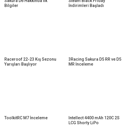
Sakura D6 Hakkında İlk
Steam Black Friday
Bilgiler
İndirimleri Başladı
Raceroof 22-23 Kış Sezonu
3Racing Sakura D5 RR ve D5
Yarışları Başlıyor
MR İnceleme
ToolkitRC M7 İnceleme
Intellect 4400 mAh 120C 2S
LCG Shorty LiPo