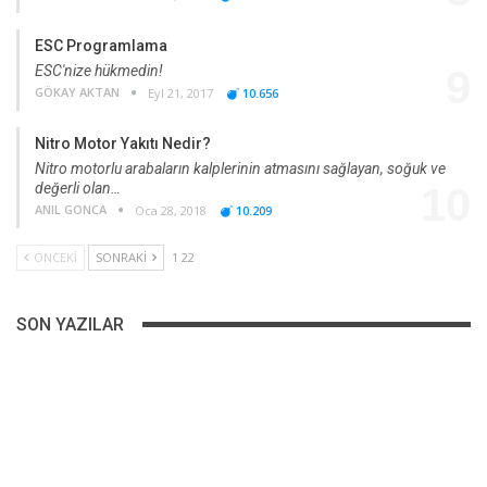
ESC Programlama
ESC'nize hükmedin!
9
GÖKAY AKTAN
Eyl 21, 2017
10.656
Nitro Motor Yakıtı Nedir?
Nitro motorlu arabaların kalplerinin atmasını sağlayan, soğuk ve
değerli olan…
10
ANIL GONCA
Oca 28, 2018
10.209
ÖNCEKI
SONRAKI
1 22
SON YAZILAR