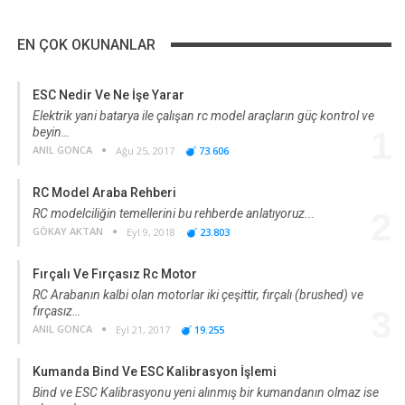
EN ÇOK OKUNANLAR
ESC Nedir Ve Ne İşe Yarar
Elektrik yani batarya ile çalışan rc model araçların güç kontrol ve
beyin…
1
ANIL GONCA
Ağu 25, 2017
73.606
RC Model Araba Rehberi
RC modelciliğin temellerini bu rehberde anlatıyoruz...
2
GÖKAY AKTAN
Eyl 9, 2018
23.803
Fırçalı Ve Fırçasız Rc Motor
RC Arabanın kalbi olan motorlar iki çeşittir, fırçalı (brushed) ve
fırçasız…
3
ANIL GONCA
Eyl 21, 2017
19.255
Kumanda Bind Ve ESC Kalibrasyon İşlemi
Bind ve ESC Kalibrasyonu yeni alınmış bir kumandanın olmaz ise