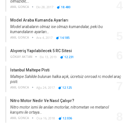
olmazıdır,…
4
ANIL GONCA
Eki 28, 2017
18.480
Model Araba Kumanda Ayarları
Model arabaların olmaz ise olmazı kumandalar, peki bu
kumandaların ayarları…
5
ANIL GONCA
Ara 4, 2017
14.185
Alışveriş Yapılabilecek 5 RC Sitesi
6
GÖKAY AKTAN
Eki 13, 2019
12.231
İstanbul Maltepe Pisti
Maltepe Sahilde bulunan halka açık, ücretsiz onroad rc model araç
pisti.
7
ANIL GONCA
Ağu 24, 2017
12.125
Nitro Motor Nedir Ve Nasıl Çalışır?
Nitro motor ismi ile anılan motorlar, nitrometan ve metanol
karışımı ile ortaya…
8
ANIL GONCA
Oca 16, 2018
12.036