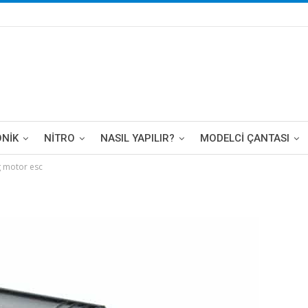
ONIK
NITRO
NASIL YAPILIR?
MODELCI ÇANTASI
g motor esc