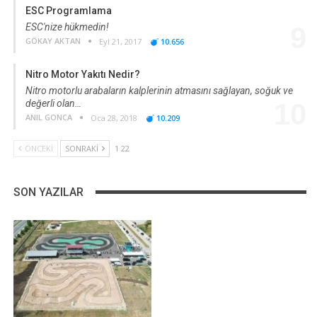
ESC Programlama
ESC'nize hükmedin!
9
GÖKAY AKTAN
Eyl 21, 2017
10.656
Nitro Motor Yakıtı Nedir?
Nitro motorlu arabaların kalplerinin atmasını sağlayan, soğuk ve
değerli olan…
10
ANIL GONCA
Oca 28, 2018
10.209
ÖNCEKI
SONRAKI
1 22
SON YAZILAR