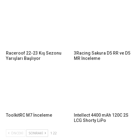
Raceroof 22-23 Kış Sezonu
3Racing Sakura D5 RR ve D5
Yarışları Başlıyor
MR İnceleme
ToolkitRC M7 İnceleme
Intellect 4400 mAh 120C 2S
LCG Shorty LiPo
ÖNCEKI
SONRAKI
1 22