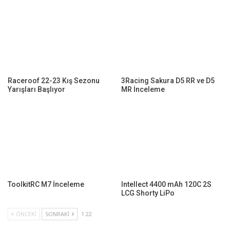
Raceroof 22-23 Kış Sezonu
3Racing Sakura D5 RR ve D5
Yarışları Başlıyor
MR İnceleme
ToolkitRC M7 İnceleme
Intellect 4400 mAh 120C 2S
LCG Shorty LiPo
ÖNCEKI
SONRAKI
1 22