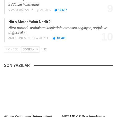
ESC'nize hükmedin!
9
GÖKAY AKTAN
Eyl 21, 2017
10.657
Nitro Motor Yakıtı Nedir?
Nitro motorlu arabaların kalplerinin atmasını sağlayan, soğuk ve
değerli olan…
10
ANIL GONCA
Oca 28, 2018
10.209
ÖNCEKI
SONRAKI
1 22
SON YAZILAR
Afyon Kocatepe Üniversitesi
MST MRX S Pro İnceleme