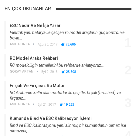
EN ÇOK OKUNANLAR
ESC Nedir Ve Ne İşe Yarar
Elektrik yani batarya ile çalışan rc model araçların güç kontrol ve
beyin…
1
ANIL GONCA
Ağu 25, 2017
73.606
RC Model Araba Rehberi
RC modelciliğin temellerini bu rehberde anlatıyoruz...
2
GÖKAY AKTAN
Eyl 9, 2018
23.808
Fırçalı Ve Fırçasız Rc Motor
RC Arabanın kalbi olan motorlar iki çeşittir, fırçalı (brushed) ve
fırçasız…
3
ANIL GONCA
Eyl 21, 2017
19.255
Kumanda Bind Ve ESC Kalibrasyon İşlemi
Bind ve ESC Kalibrasyonu yeni alınmış bir kumandanın olmaz ise
olmazıdır,…
4