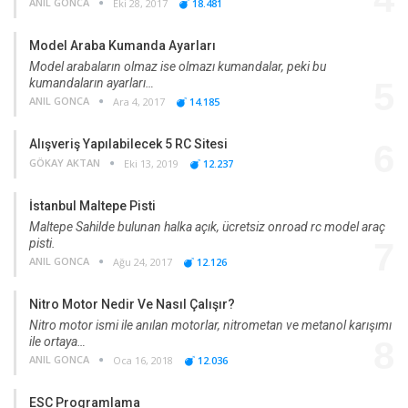
ANIL GONCA
Eki 28, 2017
18.481
Model Araba Kumanda Ayarları
Model arabaların olmaz ise olmazı kumandalar, peki bu
kumandaların ayarları…
5
ANIL GONCA
Ara 4, 2017
14.185
Alışveriş Yapılabilecek 5 RC Sitesi
6
GÖKAY AKTAN
Eki 13, 2019
12.237
İstanbul Maltepe Pisti
Maltepe Sahilde bulunan halka açık, ücretsiz onroad rc model araç
pisti.
7
ANIL GONCA
Ağu 24, 2017
12.126
Nitro Motor Nedir Ve Nasıl Çalışır?
Nitro motor ismi ile anılan motorlar, nitrometan ve metanol karışımı
ile ortaya…
8
ANIL GONCA
Oca 16, 2018
12.036
ESC Programlama