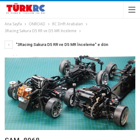
Ana Sayfa
ONROAD
RC Drift Arabaları
3Racing Sakura D5 RR ve D5 MR İnceleme
"3Racing Sakura D5 RR ve D5 MR İnceleme" e dön