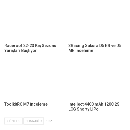
Raceroof 22-23 Kış Sezonu
3Racing Sakura D5 RR ve D5
Yarışları Başlıyor
MR İnceleme
ToolkitRC M7 İnceleme
Intellect 4400 mAh 120C 2S
LCG Shorty LiPo
ÖNCEKI
SONRAKI
1 22