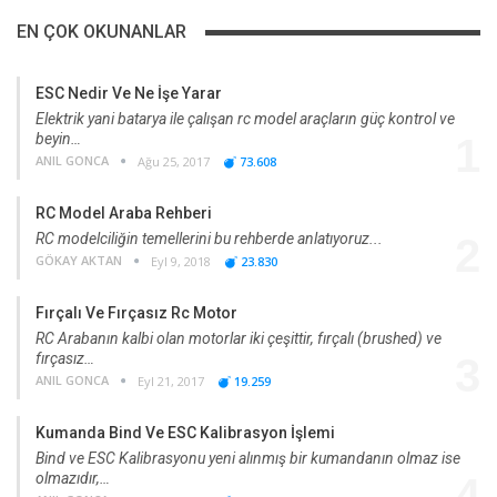
EN ÇOK OKUNANLAR
ESC Nedir Ve Ne İşe Yarar
Elektrik yani batarya ile çalışan rc model araçların güç kontrol ve
beyin…
1
ANIL GONCA
Ağu 25, 2017
73.608
RC Model Araba Rehberi
RC modelciliğin temellerini bu rehberde anlatıyoruz...
2
GÖKAY AKTAN
Eyl 9, 2018
23.830
Fırçalı Ve Fırçasız Rc Motor
RC Arabanın kalbi olan motorlar iki çeşittir, fırçalı (brushed) ve
fırçasız…
3
ANIL GONCA
Eyl 21, 2017
19.259
Kumanda Bind Ve ESC Kalibrasyon İşlemi
Bind ve ESC Kalibrasyonu yeni alınmış bir kumandanın olmaz ise
olmazıdır,…
4