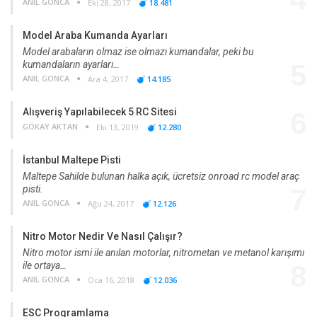
ANIL GONCA
Eki 28, 2017
18.481
Model Araba Kumanda Ayarları
Model arabaların olmaz ise olmazı kumandalar, peki bu
kumandaların ayarları…
5
ANIL GONCA
Ara 4, 2017
14.185
Alışveriş Yapılabilecek 5 RC Sitesi
6
GÖKAY AKTAN
Eki 13, 2019
12.280
İstanbul Maltepe Pisti
Maltepe Sahilde bulunan halka açık, ücretsiz onroad rc model araç
pisti.
7
ANIL GONCA
Ağu 24, 2017
12.126
Nitro Motor Nedir Ve Nasıl Çalışır?
Nitro motor ismi ile anılan motorlar, nitrometan ve metanol karışımı
ile ortaya…
8
ANIL GONCA
Oca 16, 2018
12.036
ESC Programlama