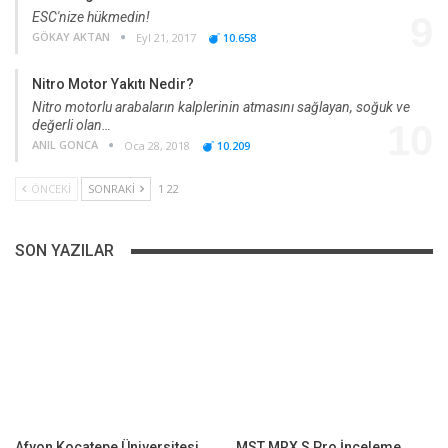
ESC'nize hükmedin!
9
GÖKAY AKTAN
Eyl 21, 2017
10.658
Nitro Motor Yakıtı Nedir?
Nitro motorlu arabaların kalplerinin atmasını sağlayan, soğuk ve
değerli olan…
10
ANIL GONCA
Oca 28, 2018
10.209
ÖNCEKI
SONRAKI
1 22
SON YAZILAR
Afyon Kocatepe Üniversitesi
MST MRX S Pro İnceleme