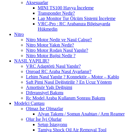
Aksesuarlar
MINI TS100 Havya İnceleme
Transponder Nedir?
Lap Monitor Tur Ölçüm Sistemi İnceleme
VRC-Pro : RC Arabanıza Bilgisayarda
Hükmedin
Nitro
Nitro Motor Nedir ve Nasıl Çalışır?
Nitro Motor Yakıtı Nedir?
Nitro Motor Rodajı Nasıl Yapılır?
Nitro Motor Bujisi Nedir ?
NASIL YAPILIR?
VRC Adaptörü Nasıl Yapılır?
Onroad RC Araba Nasıl Ayarlanır?
Lehim Nasıl Yapılır ? Konnektör – Motor – Kablo
Şaft Pimi Nasıl Değiştirilir ? En Ucuz Yöntem
Amortisör Yağı Değişimi
Diferansiyel Bakımı
Rc Model Araba Kullanım Sonrası Bakımı
Modelci Çantası
Olmaz İse Olmazlar
Alyan Takımı / Somun Anahtarı / Arm Reamer
Olur İse İyi Olurlar
Setup İstasyonu
Tamiya Shock Oil Air Removal Tool