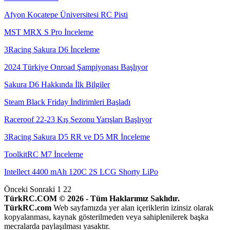
Afyon Kocatepe Üniversitesi RC Pisti
MST MRX S Pro İnceleme
3Racing Sakura D6 İnceleme
2024 Türkiye Onroad Şampiyonası Başlıyor
Sakura D6 Hakkında İlk Bilgiler
Steam Black Friday İndirimleri Başladı
Raceroof 22-23 Kış Sezonu Yarışları Başlıyor
3Racing Sakura D5 RR ve D5 MR İnceleme
ToolkitRC M7 İnceleme
Intellect 4400 mAh 120C 2S LCG Shorty LiPo
Önceki
Sonraki
1 22
TürkRC.COM © 2026 - Tüm Haklarımız Saklıdır.
TürkRC.com
Web sayfamızda yer alan içeriklerin izinsiz olarak
kopyalanması, kaynak gösterilmeden veya sahiplenilerek başka
mecralarda paylaşılması yasaktır.