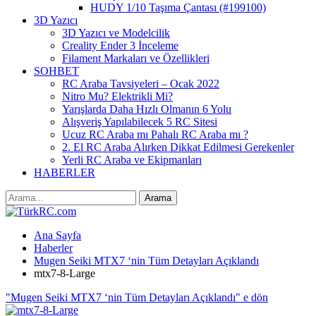
HUDY 1/10 Taşıma Çantası (#199100)
3D Yazıcı
3D Yazıcı ve Modelcilik
Creality Ender 3 İnceleme
Filament Markaları ve Özellikleri
SOHBET
RC Araba Tavsiyeleri – Ocak 2022
Nitro Mu? Elektrikli Mi?
Yarışlarda Daha Hızlı Olmanın 6 Yolu
Alışveriş Yapılabilecek 5 RC Sitesi
Ucuz RC Araba mı Pahalı RC Araba mı ?
2. El RC Araba Alırken Dikkat Edilmesi Gerekenler
Yerli RC Araba ve Ekipmanları
HABERLER
Ana Sayfa
Haberler
Mugen Seiki MTX7 ‘nin Tüm Detayları Açıklandı
mtx7-8-Large
"Mugen Seiki MTX7 ‘nin Tüm Detayları Açıklandı" e dön