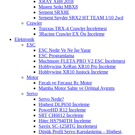
XRAY XB8 2018
Mugen Seiki MBX8
Serpent SRX8E
Serpent Spyder SRX2 HT TEAM 1/10 2wd
Crawler
Traxxas TRX-4 Crawler İncelemesi
3Racing Crawler EX Ön İnceleme
Elektronik
ESC
ESC Nedir Ve Ne İşe Yarar
ESC Programlama
Muchmore FLETA PRO V2 ESC İncelemesi
Hobbywing XeRun XR10 Pro İnceleme
Hobbywing XR10 Justock İnceleme
Motor
Fırçalı ve Fırçasız Rc Motor
Mamba Motor Sahte ve Orijinal Ayırımı
Servo
Servo Nedir?
Highest DLP650 İnceleme
PowerHD R12 İnceleme
SRT CH6012 İnceleme
Hitec HS7940TH İnceleme
Savöx SC-1258TG İncelemesi
Düşük Profil Servo Karşılaştırma – Highest,