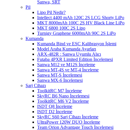
Sanwa, SRT
Pil
Lipo Pil Nedir?
Intellect 4400 mAh 120C 2S LCG Shorty LiPo
MKT 8000mAh 100C 2S HV Black Line LiPo
MKT 6800 100C 2S Lipo
Turnigy Graphene 6000mAh 90C 2S LiPo
Kumanda
Kumanda Bind ve ESC Kalibrasyon İşlemi
Model Araba Kumanda Ayarları
ARX-482R : Sanwa Uyumlu Alıcı
Futaba 4PXR Limited Edition İncelemesi
Sanwa M12 ve M12S İnceleme
Sanwa MT-4S ve MT-4 İnceleme
Sanwa MT-S İncelemesi
Sanwa MX-6 İncelemesi
Şarj Cihazı
ToolkitRC M7 İnceleme
SkyRC B6 Nano İncelemesi
ToolkitRC M6 V2 İnceleme
ISDT Q8 İnceleme
ISDT D2 İnceleme
SkyRC S60 Şarj Cihazı İnceleme
UltraPower 120W DUO İnceleme
Team Orion Advantage Touch İncelemesi