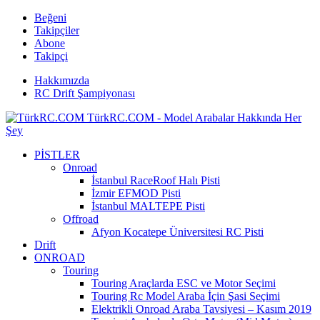
Beğeni
Takipçiler
Abone
Takipçi
Hakkımızda
RC Drift Şampiyonası
TürkRC.COM - Model Arabalar Hakkında Her
Şey
PİSTLER
Onroad
İstanbul RaceRoof Halı Pisti
İzmir EFMOD Pisti
İstanbul MALTEPE Pisti
Offroad
Afyon Kocatepe Üniversitesi RC Pisti
Drift
ONROAD
Touring
Touring Araçlarda ESC ve Motor Seçimi
Touring Rc Model Araba İçin Şasi Seçimi
Elektrikli Onroad Araba Tavsiyesi – Kasım 2019