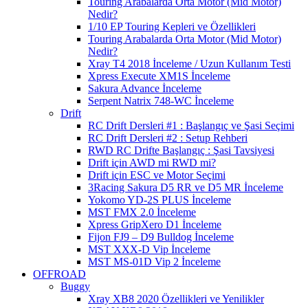
Touring Arabalarda Orta Motor (Mid Motor)
Nedir?
1/10 EP Touring Kepleri ve Özellikleri
Touring Arabalarda Orta Motor (Mid Motor)
Nedir?
Xray T4 2018 İnceleme / Uzun Kullanım Testi
Xpress Execute XM1S İnceleme
Sakura Advance İnceleme
Serpent Natrix 748-WC İnceleme
Drift
RC Drift Dersleri #1 : Başlangıç ve Şasi Seçimi
RC Drift Dersleri #2 : Setup Rehberi
RWD RC Drifte Başlangıç : Şasi Tavsiyesi
Drift için AWD mi RWD mi?
Drift için ESC ve Motor Seçimi
3Racing Sakura D5 RR ve D5 MR İnceleme
Yokomo YD-2S PLUS İnceleme
MST FMX 2.0 İnceleme
Xpress GripXero D1 İnceleme
Fijon FJ9 – D9 Bulldog İnceleme
MST XXX-D Vip İnceleme
MST MS-01D Vip 2 İnceleme
OFFROAD
Buggy
Xray XB8 2020 Özellikleri ve Yenilikler