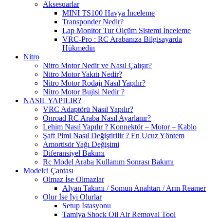
Aksesuarlar
MINI TS100 Havya İnceleme
Transponder Nedir?
Lap Monitor Tur Ölçüm Sistemi İnceleme
VRC-Pro : RC Arabanıza Bilgisayarda
Hükmedin
Nitro
Nitro Motor Nedir ve Nasıl Çalışır?
Nitro Motor Yakıtı Nedir?
Nitro Motor Rodajı Nasıl Yapılır?
Nitro Motor Bujisi Nedir ?
NASIL YAPILIR?
VRC Adaptörü Nasıl Yapılır?
Onroad RC Araba Nasıl Ayarlanır?
Lehim Nasıl Yapılır ? Konnektör – Motor – Kablo
Şaft Pimi Nasıl Değiştirilir ? En Ucuz Yöntem
Amortisör Yağı Değişimi
Diferansiyel Bakımı
Rc Model Araba Kullanım Sonrası Bakımı
Modelci Çantası
Olmaz İse Olmazlar
Alyan Takımı / Somun Anahtarı / Arm Reamer
Olur İse İyi Olurlar
Setup İstasyonu
Tamiya Shock Oil Air Removal Tool