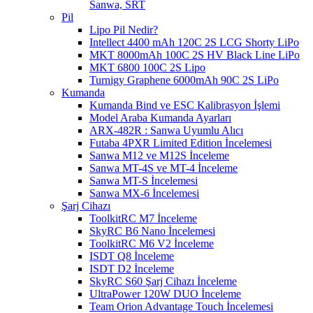
Sanwa, SRT
Pil
Lipo Pil Nedir?
Intellect 4400 mAh 120C 2S LCG Shorty LiPo
MKT 8000mAh 100C 2S HV Black Line LiPo
MKT 6800 100C 2S Lipo
Turnigy Graphene 6000mAh 90C 2S LiPo
Kumanda
Kumanda Bind ve ESC Kalibrasyon İşlemi
Model Araba Kumanda Ayarları
ARX-482R : Sanwa Uyumlu Alıcı
Futaba 4PXR Limited Edition İncelemesi
Sanwa M12 ve M12S İnceleme
Sanwa MT-4S ve MT-4 İnceleme
Sanwa MT-S İncelemesi
Sanwa MX-6 İncelemesi
Şarj Cihazı
ToolkitRC M7 İnceleme
SkyRC B6 Nano İncelemesi
ToolkitRC M6 V2 İnceleme
ISDT Q8 İnceleme
ISDT D2 İnceleme
SkyRC S60 Şarj Cihazı İnceleme
UltraPower 120W DUO İnceleme
Team Orion Advantage Touch İncelemesi