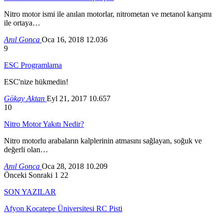
Nitro motor ismi ile anılan motorlar, nitrometan ve metanol karışımı
ile ortaya…
Anıl Gonca
Oca 16, 2018
12.036
9
ESC Programlama
ESC'nize hükmedin!
Gökay Aktan
Eyl 21, 2017
10.657
10
Nitro Motor Yakıtı Nedir?
Nitro motorlu arabaların kalplerinin atmasını sağlayan, soğuk ve
değerli olan…
Anıl Gonca
Oca 28, 2018
10.209
Önceki
Sonraki
1 22
SON YAZILAR
Afyon Kocatepe Üniversitesi RC Pisti