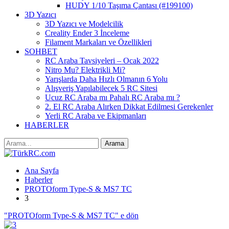
HUDY 1/10 Taşıma Çantası (#199100)
3D Yazıcı
3D Yazıcı ve Modelcilik
Creality Ender 3 İnceleme
Filament Markaları ve Özellikleri
SOHBET
RC Araba Tavsiyeleri – Ocak 2022
Nitro Mu? Elektrikli Mi?
Yarışlarda Daha Hızlı Olmanın 6 Yolu
Alışveriş Yapılabilecek 5 RC Sitesi
Ucuz RC Araba mı Pahalı RC Araba mı ?
2. El RC Araba Alırken Dikkat Edilmesi Gerekenler
Yerli RC Araba ve Ekipmanları
HABERLER
Ana Sayfa
Haberler
PROTOform Type-S & MS7 TC
3
"PROTOform Type-S & MS7 TC" e dön