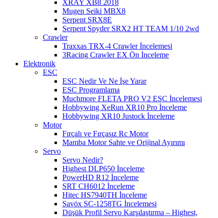
XRAY XB8 2018
Mugen Seiki MBX8
Serpent SRX8E
Serpent Spyder SRX2 HT TEAM 1/10 2wd
Crawler
Traxxas TRX-4 Crawler İncelemesi
3Racing Crawler EX Ön İnceleme
Elektronik
ESC
ESC Nedir Ve Ne İşe Yarar
ESC Programlama
Muchmore FLETA PRO V2 ESC İncelemesi
Hobbywing XeRun XR10 Pro İnceleme
Hobbywing XR10 Justock İnceleme
Motor
Fırçalı ve Fırçasız Rc Motor
Mamba Motor Sahte ve Orijinal Ayırımı
Servo
Servo Nedir?
Highest DLP650 İnceleme
PowerHD R12 İnceleme
SRT CH6012 İnceleme
Hitec HS7940TH İnceleme
Savöx SC-1258TG İncelemesi
Düşük Profil Servo Karşılaştırma – Highest,