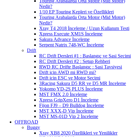
Touring Arabalarda Orta Motor (Mid Motor)
Nedir?
1/10 EP Touring Kepleri ve Özellikleri
Touring Arabalarda Orta Motor (Mid Motor)
Nedir?
Xray T4 2018 İnceleme / Uzun Kullanım Testi
Xpress Execute XM1S İnceleme
Sakura Advance İnceleme
Serpent Natrix 748-WC İnceleme
Drift
RC Drift Dersleri #1 : Başlangıç ve Şasi Seçimi
RC Drift Dersleri #2 : Setup Rehberi
RWD RC Drifte Başlangıç : Şasi Tavsiyesi
Drift için AWD mi RWD mi?
Drift için ESC ve Motor Seçimi
3Racing Sakura D5 RR ve D5 MR İnceleme
Yokomo YD-2S PLUS İnceleme
MST FMX 2.0 İnceleme
Xpress GripXero D1 İnceleme
Fijon FJ9 – D9 Bulldog İnceleme
MST XXX-D Vip İnceleme
MST MS-01D Vip 2 İnceleme
OFFROAD
Buggy
Xray XB8 2020 Özellikleri ve Yenilikler