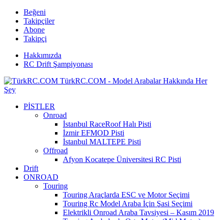
Beğeni
Takipçiler
Abone
Takipçi
Hakkımızda
RC Drift Şampiyonası
TürkRC.COM - Model Arabalar Hakkında Her
Şey
PİSTLER
Onroad
İstanbul RaceRoof Halı Pisti
İzmir EFMOD Pisti
İstanbul MALTEPE Pisti
Offroad
Afyon Kocatepe Üniversitesi RC Pisti
Drift
ONROAD
Touring
Touring Araçlarda ESC ve Motor Seçimi
Touring Rc Model Araba İçin Şasi Seçimi
Elektrikli Onroad Araba Tavsiyesi – Kasım 2019