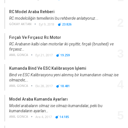
RC Model Araba Rehberi
RC modelciliğin temellerini bu rehberde anlatıyoruz...
2
GÖKAY AKTAN
Eyl 9, 2018
23.826
Fırçalı Ve Fırçasız Rc Motor
RC Arabanın kalbi olan motorlar iki çeşittir, fırçalı (brushed) ve
fırçasız…
3
ANIL GONCA
Eyl 21, 2017
19.259
Kumanda Bind Ve ESC Kalibrasyon İşlemi
Bind ve ESC Kalibrasyonu yeni alınmış bir kumandanın olmaz ise
olmazıdır,…
4
ANIL GONCA
Eki 28, 2017
18.481
Model Araba Kumanda Ayarları
Model arabaların olmaz ise olmazı kumandalar, peki bu
kumandaların ayarları…
5
ANIL GONCA
Ara 4, 2017
14.185