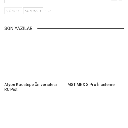
ÖNCEKI
SONRAKI
1 22
SON YAZILAR
Afyon Kocatepe Üniversitesi
MST MRX S Pro İnceleme
RC Pisti