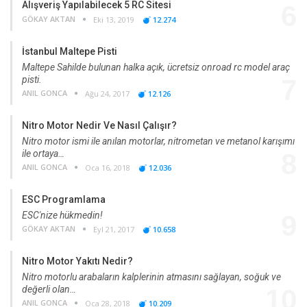
Alışveriş Yapılabilecek 5 RC Sitesi
6
GÖKAY AKTAN
Eki 13, 2019
12.274
İstanbul Maltepe Pisti
Maltepe Sahilde bulunan halka açık, ücretsiz onroad rc model araç
pisti.
7
ANIL GONCA
Ağu 24, 2017
12.126
Nitro Motor Nedir Ve Nasıl Çalışır?
Nitro motor ismi ile anılan motorlar, nitrometan ve metanol karışımı
ile ortaya…
8
ANIL GONCA
Oca 16, 2018
12.036
ESC Programlama
ESC'nize hükmedin!
9
GÖKAY AKTAN
Eyl 21, 2017
10.658
Nitro Motor Yakıtı Nedir?
Nitro motorlu arabaların kalplerinin atmasını sağlayan, soğuk ve
değerli olan…
10
ANIL GONCA
Oca 28, 2018
10.209