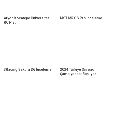
Afyon Kocatepe Üniversitesi
MST MRX S Pro İnceleme
RC Pisti
3Racing Sakura D6 İnceleme
2024 Türkiye Onroad
Şampiyonası Başlıyor