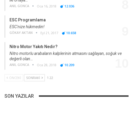
8
ANIL GONCA
Oca 16, 2018
12.036
ESC Programlama
ESC'nize hükmedin!
9
GÖKAY AKTAN
Eyl 21, 2017
10.658
Nitro Motor Yakıtı Nedir?
Nitro motorlu arabaların kalplerinin atmasını sağlayan, soğuk ve
değerli olan…
10
ANIL GONCA
Oca 28, 2018
10.209
ÖNCEKI
SONRAKI
1 22
SON YAZILAR