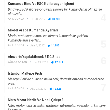
Kumanda Bind Ve ESC Kalibrasyon İşlemi
Bind ve ESC Kalibrasyonu yeni alınmış bir kumandanın olmaz ise
olmazıdır,…
4
ANIL GONCA
Eki 28, 2017
18.481
Model Araba Kumanda Ayarları
Model arabaların olmaz ise olmazı kumandalar, peki bu
kumandaların ayarları…
5
ANIL GONCA
Ara 4, 2017
14.185
Alışveriş Yapılabilecek 5 RC Sitesi
6
GÖKAY AKTAN
Eki 13, 2019
12.274
İstanbul Maltepe Pisti
Maltepe Sahilde bulunan halka açık, ücretsiz onroad rc model araç
pisti.
7
ANIL GONCA
Ağu 24, 2017
12.126
Nitro Motor Nedir Ve Nasıl Çalışır?
Nitro motor ismi ile anılan motorlar, nitrometan ve metanol karışımı
ile ortaya…