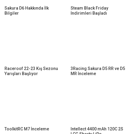
Sakura D6 Hakkında İlk
Steam Black Friday
Bilgiler
İndirimleri Başladı
Raceroof 22-23 Kış Sezonu
3Racing Sakura D5 RR ve D5
Yarışları Başlıyor
MR İnceleme
ToolkitRC M7 İnceleme
Intellect 4400 mAh 120C 2S
LCG Shorty LiPo