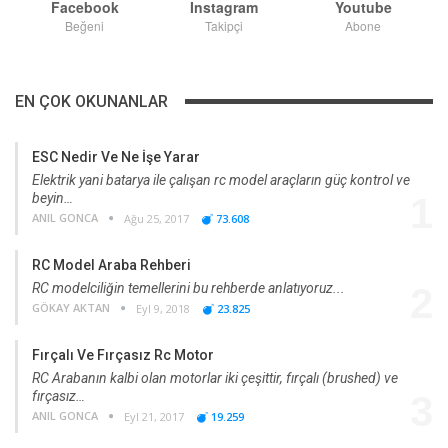
Facebook
Instagram
Youtube
Beğeni
Takipçi
Abone
EN ÇOK OKUNANLAR
ESC Nedir Ve Ne İşe Yarar
Elektrik yani batarya ile çalışan rc model araçların güç kontrol ve
beyin…
1
ANIL GONCA
Ağu 25, 2017
73.608
RC Model Araba Rehberi
RC modelciliğin temellerini bu rehberde anlatıyoruz...
2
GÖKAY AKTAN
Eyl 9, 2018
23.825
Fırçalı Ve Fırçasız Rc Motor
RC Arabanın kalbi olan motorlar iki çeşittir, fırçalı (brushed) ve
fırçasız…
3
ANIL GONCA
Eyl 21, 2017
19.259