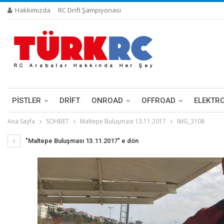
Hakkımızda
RC Drift Şampiyonası
PİSTLER
DRIFT
ONROAD
OFFROAD
ELEKTR
Ana Sayfa
SOHBET
Maltepe Buluşması 13.11.2017
IMG_3108
"Maltepe Buluşması 13.11.2017" e dön