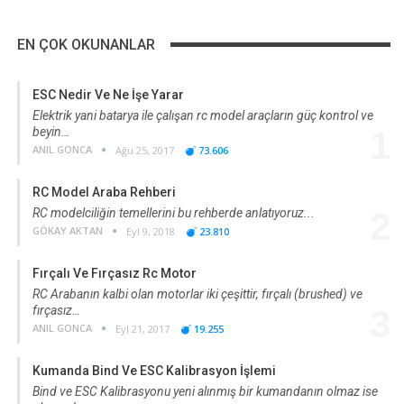
EN ÇOK OKUNANLAR
ESC Nedir Ve Ne İşe Yarar
Elektrik yani batarya ile çalışan rc model araçların güç kontrol ve
beyin…
1
ANIL GONCA
Ağu 25, 2017
73.606
RC Model Araba Rehberi
RC modelciliğin temellerini bu rehberde anlatıyoruz...
2
GÖKAY AKTAN
Eyl 9, 2018
23.810
Fırçalı Ve Fırçasız Rc Motor
RC Arabanın kalbi olan motorlar iki çeşittir, fırçalı (brushed) ve
fırçasız…
3
ANIL GONCA
Eyl 21, 2017
19.255
Kumanda Bind Ve ESC Kalibrasyon İşlemi
Bind ve ESC Kalibrasyonu yeni alınmış bir kumandanın olmaz ise