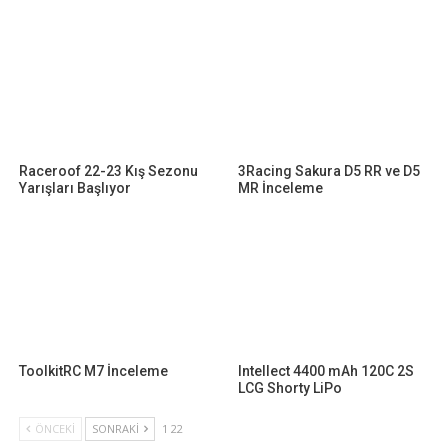
Raceroof 22-23 Kış Sezonu
3Racing Sakura D5 RR ve D5
Yarışları Başlıyor
MR İnceleme
ToolkitRC M7 İnceleme
Intellect 4400 mAh 120C 2S
LCG Shorty LiPo
ÖNCEKI
SONRAKI
1 22