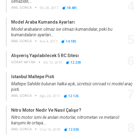
olmazıdır,…
4
ANIL GONCA
Eki 28, 2017
18.481
Model Araba Kumanda Ayarları
Model arabaların olmaz ise olmazı kumandalar, peki bu
kumandaların ayarları…
5
ANIL GONCA
Ara 4, 2017
14.185
Alışveriş Yapılabilecek 5 RC Sitesi
6
GÖKAY AKTAN
Eki 13, 2019
12.238
İstanbul Maltepe Pisti
Maltepe Sahilde bulunan halka açık, ücretsiz onroad rc model araç
pisti.
7
ANIL GONCA
Ağu 24, 2017
12.126
Nitro Motor Nedir Ve Nasıl Çalışır?
Nitro motor ismi ile anılan motorlar, nitrometan ve metanol
karışımı ile ortaya…
8
ANIL GONCA
Oca 16, 2018
12.036