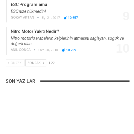
ESC Programlama
ESC'nize hükmedin!
9
GÖKAY AKTAN
Eyl 21, 2017
10.657
Nitro Motor Yakıtı Nedir?
Nitro motorlu arabaların kalplerinin atmasını sağlayan, soğuk ve
değerli olan…
10
ANIL GONCA
Oca 28, 2018
10.209
ÖNCEKI
SONRAKI
1 22
SON YAZILAR