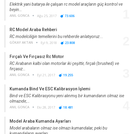
Elektrik yani batarya ile çalışan rc model araçların güç kontrol ve
beyin…
1
ANIL GONCA
Ağu 25, 2017
73.606
RC Model Araba Rehberi
RC modelciliğin temellerini bu rehberde anlatıyoruz...
2
GÖKAY AKTAN
Eyl 9, 2018
23.808
Fırçalı Ve Fırçasız Rc Motor
RC Arabanın kalbi olan motorlar iki çeşittir, fırçalı (brushed) ve
fırçasız…
3
ANIL GONCA
Eyl 21, 2017
19.255
Kumanda Bind Ve ESC Kalibrasyon İşlemi
Bind ve ESC Kalibrasyonu yeni alınmış bir kumandanın olmaz ise
olmazıdır,…
4
ANIL GONCA
Eki 28, 2017
18.481
Model Araba Kumanda Ayarları
Model arabaların olmaz ise olmazı kumandalar, peki bu
kumandaların ayarları…