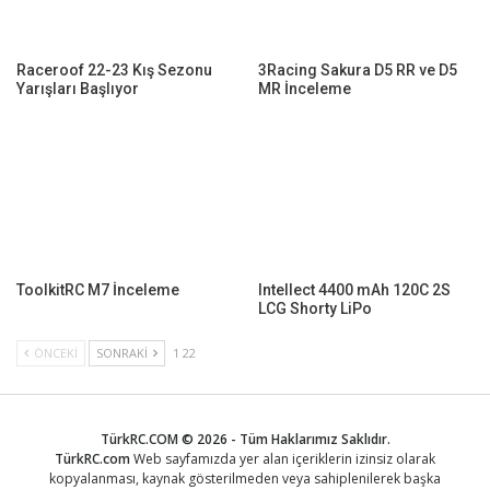
Raceroof 22-23 Kış Sezonu
3Racing Sakura D5 RR ve D5
Yarışları Başlıyor
MR İnceleme
ToolkitRC M7 İnceleme
Intellect 4400 mAh 120C 2S
LCG Shorty LiPo
ÖNCEKI
SONRAKI
1 22
TürkRC.COM © 2026 - Tüm Haklarımız Saklıdır.
TürkRC.com
Web sayfamızda yer alan içeriklerin izinsiz olarak
kopyalanması, kaynak gösterilmeden veya sahiplenilerek başka