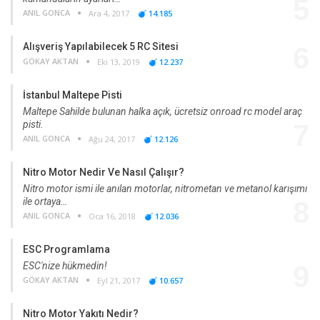
5
ANIL GONCA
Ara 4, 2017
14.185
Alışveriş Yapılabilecek 5 RC Sitesi
6
GÖKAY AKTAN
Eki 13, 2019
12.237
İstanbul Maltepe Pisti
Maltepe Sahilde bulunan halka açık, ücretsiz onroad rc model araç
pisti.
7
ANIL GONCA
Ağu 24, 2017
12.126
Nitro Motor Nedir Ve Nasıl Çalışır?
Nitro motor ismi ile anılan motorlar, nitrometan ve metanol karışımı
ile ortaya…
8
ANIL GONCA
Oca 16, 2018
12.036
ESC Programlama
ESC'nize hükmedin!
9
GÖKAY AKTAN
Eyl 21, 2017
10.657
Nitro Motor Yakıtı Nedir?