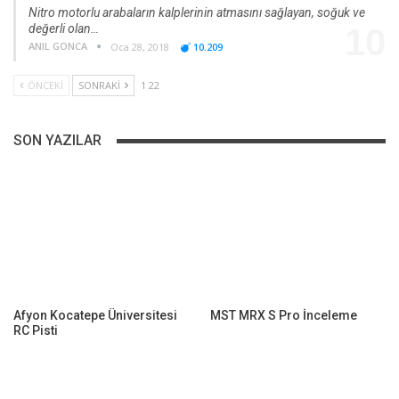
Nitro motorlu arabaların kalplerinin atmasını sağlayan, soğuk ve
değerli olan…
10
ANIL GONCA
Oca 28, 2018
10.209
ÖNCEKI
SONRAKI
1 22
SON YAZILAR
Afyon Kocatepe Üniversitesi
MST MRX S Pro İnceleme
RC Pisti