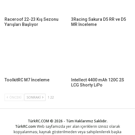
Raceroof 22-23 Kış Sezonu
3Racing Sakura D5 RR ve D5
Yarışları Başlıyor
MR İnceleme
ToolkitRC M7 İnceleme
Intellect 4400 mAh 120C 2S
LCG Shorty LiPo
ÖNCEKI
SONRAKI
1 22
TürkRC.COM © 2026 - Tüm Haklarımız Saklıdır.
TürkRC.com
Web sayfamızda yer alan içeriklerin izinsiz olarak
kopyalanması, kaynak gösterilmeden veya sahiplenilerek başka