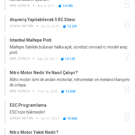
5
ANIL GONCA
Ara 4, 2017
14.185
Alışveriş Yapılabilecek 5 RC Sitesi
6
GÖKAY AKTAN
Eki 13, 2019
12.231
İstanbul Maltepe Pisti
Maltepe Sahilde bulunan halka açık, ücretsiz onroad rc model araç
pisti.
7
ANIL GONCA
Ağu 24, 2017
12.125
Nitro Motor Nedir Ve Nasıl Çalışır?
Nitro motor ismi ile anılan motorlar, nitrometan ve metanol karışımı
ile ortaya…
8
ANIL GONCA
Oca 16, 2018
12.036
ESC Programlama
ESC'nize hükmedin!
9
GÖKAY AKTAN
Eyl 21, 2017
10.656
Nitro Motor Yakıtı Nedir?