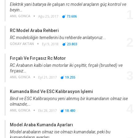
Elektrik yani batarya ile çalışan rc model araçların güç kontrol ve
beyin…
1
ANIL GONCA
Ağu 25, 2017
73.606
RC Model Araba Rehberi
RC modelciliğin temellerini bu rehberde anlatıyoruz...
2
GÖKAY AKTAN
Eyl 9, 2018
23.803
Fırçalı Ve Fırçasız Rc Motor
RC Arabanın kalbi olan motorlar iki çeşittir, fırçalı (brushed) ve
fırçasız…
3
ANIL GONCA
Eyl 21, 2017
19.255
Kumanda Bind Ve ESC Kalibrasyon İşlemi
Bind ve ESC Kalibrasyonu yeni alınmış bir kumandanın olmaz ise
olmazıdır,…
4
ANIL GONCA
Eki 28, 2017
18.480
Model Araba Kumanda Ayarları
Model arabaların olmaz ise olmazı kumandalar, peki bu
kumandaların ayarları…