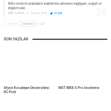
Nitro motorlu arabaların kalplerinin atmasını sağlayan, soğuk ve
değerli olan…
10
ANIL GONCA
Oca 28, 2018
10.209
ÖNCEKI
SONRAKI
1 22
SON YAZILAR
Afyon Kocatepe Üniversitesi
MST MRX S Pro İnceleme
RC Pisti